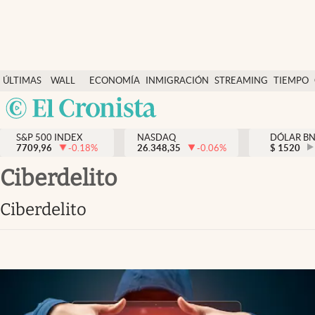
Últimas Noticias
ÚLTIMAS
WALL
ECONOMÍA
INMIGRACIÓN
STREAMING
TIEMPO
Finanzas y economía
NOTICIAS
STREET
Argentina
Wall Street y dólar
Y
España
Inmigración
DÓLAR
S&P 500 INDEX
NASDAQ
DÓLAR B
7709,96
-0.18
%
26.348,35
-0.06
%
México
$
1520
Trending
USA
ciberdelito
Tiempo
Colombia
ciberdelito
Uruguay
Ciencia y salud
Espiritual
Streaming
PC y mobile