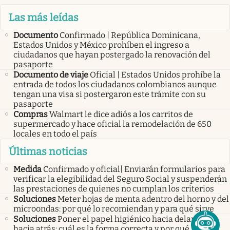
Las más leídas
Documento
Confirmado | República Dominicana,
Estados Unidos y México prohíben el ingreso a
ciudadanos que hayan postergado la renovación del
pasaporte
Documento de viaje
Oficial | Estados Unidos prohíbe la
entrada de todos los ciudadanos colombianos aunque
tengan una visa si postergaron este trámite con su
pasaporte
Compras
Walmart le dice adiós a los carritos de
supermercado y hace oficial la remodelación de 650
locales en todo el país
Últimas noticias
Medida
Confirmado y oficial| Enviarán formularios para
verificar la elegibilidad del Seguro Social y suspenderán
las prestaciones de quienes no cumplan los criterios
Soluciones
Meter hojas de menta adentro del horno y del
microondas: por qué lo recomiendan y para qué sirve
Soluciones
Poner el papel higiénico hacia delante o
hacia atrás: cuál es la forma correcta y por qué solo