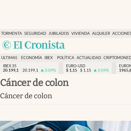
Últimas Noticias
TORMENTA
SEGURIDAD
JUBILADOS
VIVIENDA
ALQUILER
ACCIONE
Economía y finanzas
SOCIAL
Argentina
Política
España
Actualidad
ULTIMAS
ECONOMÍA
IBEX
POLÍTICA
ACTUALIDAD
CRIPTOMONE
México
NOTICIAS
Y
Y
IBEX 35
EURO-USD
EURO
Criptomonedas
20.199,1
20.199,1
0.09
%
$
1,15
$
1,15
0.04
%
USA
1965,
FINANZAS
EURO
Colombia
Cáncer de colon
España
Uruguay
Cáncer de colon