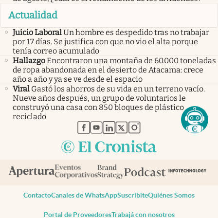
Actualidad
Juicio Laboral
Un hombre es despedido tras no trabajar
por 17 días. Se justifica con que no vio el alta porque
tenía correo acumulado
Hallazgo
Encontraron una montaña de 60.000 toneladas
de ropa abandonada en el desierto de Atacama: crece
año a año y ya se ve desde el espacio
Viral
Gastó los ahorros de su vida en un terreno vacío.
Nueve años después, un grupo de voluntarios le
construyó una casa con 850 bloques de plástico
reciclado
abre en nueva pestaña
abre en nueva pestaña
abre en nueva pestaña
abre en nueva pestaña
abre en nueva pestaña
Contacto
Canales de WhatsApp
Suscribite
Quiénes Somos
Portal de Proveedores
Trabajá con nosotros