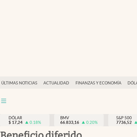
Últimas Noticias
Actualidad
Finanzas y economía
Dólar y mercados
Internacionales
Opinión
ÚLTIMAS NOTICIAS
ACTUALIDAD
FINANZAS Y ECONOMÍA
DÓL
Brand Strategy
Pc y celular
Vida y estilo
DÓLAR
BMV
S&P 500
$
17,24
0.18
%
66.833,16
0.20
%
7736,52
Tv
beneficio diferido