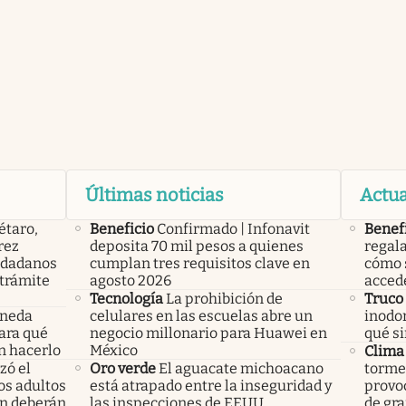
Últimas noticias
Actua
étaro,
Beneficio
Confirmado | Infonavit
Benef
rez
deposita 70 mil pesos a quienes
regala
iudadanos
cumplan tres requisitos clave en
cómo s
trámite
agosto 2026
acced
Tecnología
La prohibición de
Truco
oneda
celulares en las escuelas abre un
inodo
Para qué
negocio millonario para Huawei en
qué si
n hacerlo
México
Clima
ó el
Oro verde
El aguacate michoacano
tormen
los adultos
está atrapado entre la inseguridad y
provoc
n deberán
las inspecciones de EEUU
de gra