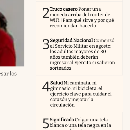
2
Truco casero
Poner una
moneda arriba del router de
WiFi | Para qué sirve y por qué
recomiendan hacerlo
3
Seguridad Nacional
Comenzó
el Servicio Militar en agosto:
los adultos mayores de 30
años también deberán
ingresar al Ejército si salieron
sorteados
esar los
4
Salud
Ni caminata, ni
gimnasio, ni bicicleta: el
ejercicio clave para cuidar el
corazón y mejorar la
circulación
5
Significado
Colgar una tela
blanca o una tela negra en la