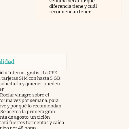
ventana del auto: qué
diferencia tiene y cuál
recomiendan tener
lidad
icio
Internet gratis | La CFE
 tarjetas SIM con hasta 5 GB:
olicitarla y quiénes pueden
er
Rociar vinagre sobre el
ro una vez por semana: para
rve y por qué lo recomiendan
Se acerca la primera gran
ta de agosto: un ciclón
ará fuertes tormentas y caída
nizo por 48 horas