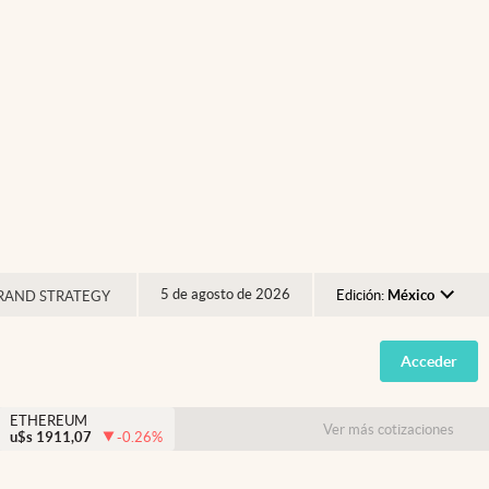
5 de agosto de 2026
Edición:
México
RAND STRATEGY
Argentina
Acceder
España
México
ETHEREUM
Ver más cotizaciones
u$s
1911,07
-0.26
%
USA
Colombia