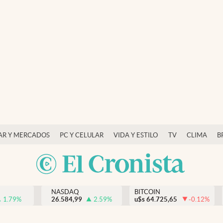
AR Y MERCADOS
PC Y CELULAR
VIDA Y ESTILO
TV
CLIMA
B
NASDAQ
BITCOIN
1.79
%
26.584,99
2.59
%
u$s
64.725,65
-0.12
%