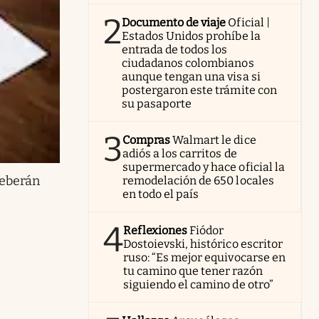
2
Documento de viaje
Oficial |
Estados Unidos prohíbe la
entrada de todos los
ciudadanos colombianos
aunque tengan una visa si
postergaron este trámite con
su pasaporte
3
Compras
Walmart le dice
adiós a los carritos de
supermercado y hace oficial la
deberán
remodelación de 650 locales
en todo el país
4
Reflexiones
Fiódor
Dostoievski, histórico escritor
ruso: “Es mejor equivocarse en
tu camino que tener razón
siguiendo el camino de otro”