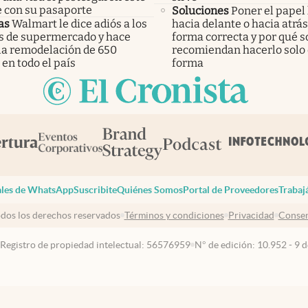
e con su pasaporte
Soluciones
Poner el papel
as
Walmart le dice adiós a los
hacia delante o hacia atrás:
os de supermercado y hace
forma correcta y por qué s
 la remodelación de 650
recomiendan hacerlo solo
 en todo el país
forma
les de WhatsApp
Suscribite
Quiénes Somos
Portal de Proveedores
Trabaj
dos los derechos reservados
Términos y condiciones
Privacidad
Consen
 Registro de propiedad intelectual: 56576959
N° de edición: 10.952 - 9 