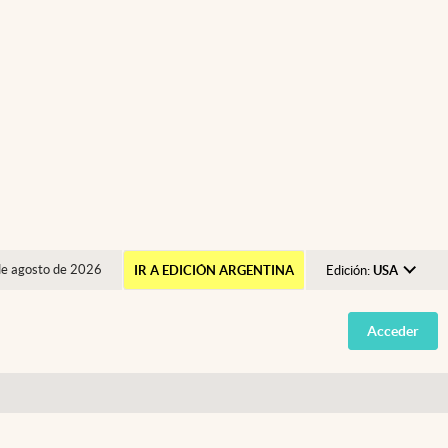
de agosto de 2026
IR A EDICIÓN ARGENTINA
Edición:
USA
Argentina
Acceder
España
México
USA
Colombia