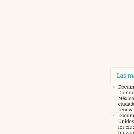
Las m
Docum
Domini
México
ciudad
renova
Docume
Unidos
los ci
tengan 