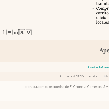
trámit
Compr
carrit
oficial
locales
abre en nueva pestaña
abre en nueva pestaña
abre en nueva pestaña
abre en nueva pestaña
abre en nueva pestaña
Contacto
Cana
Copyright 2025 cronista.com
To
cronista.com
es propiedad de El Cronista Comercial S.A
USA