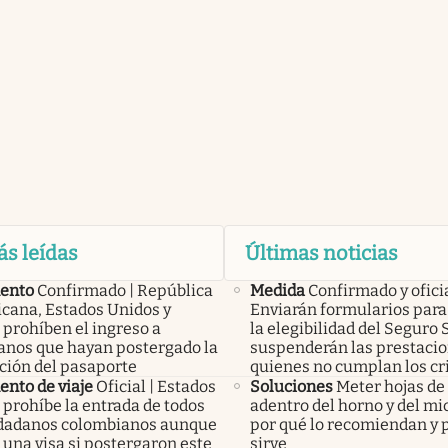
ás leídas
Últimas noticias
ento
Confirmado | República
Medida
Confirmado y ofici
cana, Estados Unidos y
Enviarán formularios para 
 prohíben el ingreso a
la elegibilidad del Seguro 
anos que hayan postergado la
suspenderán las prestacio
ción del pasaporte
quienes no cumplan los cr
nto de viaje
Oficial | Estados
Soluciones
Meter hojas d
 prohíbe la entrada de todos
adentro del horno y del mi
udadanos colombianos aunque
por qué lo recomiendan y 
una visa si postergaron este
sirve