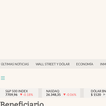
Últimas Noticias
Finanzas y economía
Wall Street y dólar
Inmigración
Trending
Tiempo
ÚLTIMAS NOTICIAS
WALL STREET Y DÓLAR
ECONOMÍA
INM
Ciencia y salud
Espiritual
Streaming
S&P 500 INDEX
NASDAQ
DÓLAR B
7709,96
-0.18
%
26.348,35
-0.06
%
$
1520
PC y mobile
beneficiario