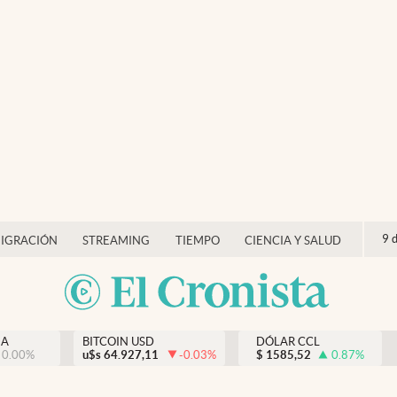
9 
IGRACIÓN
STREAMING
TIEMPO
CIENCIA Y SALUD
NA
BITCOIN USD
DÓLAR CCL
0.00
%
u$s
64.927,11
-0.03
%
$
1585,52
0.87
%