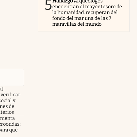
5
Hallazgo
Arqueólogos
encuentran el mayor tesoro de
la humanidad: recuperan del
fondo del mar una de las 7
maravillas del mundo
al|
verificar
Social y
nes de
iterios
e menta
croondas:
para qué