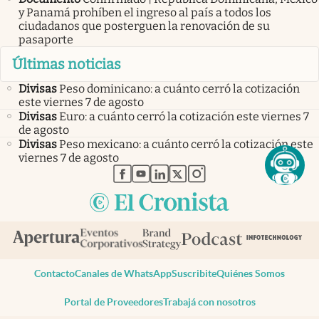
y Panamá prohíben el ingreso al país a todos los
ciudadanos que posterguen la renovación de su
pasaporte
Últimas noticias
Divisas
Peso dominicano: a cuánto cerró la cotización
este viernes 7 de agosto
Divisas
Euro: a cuánto cerró la cotización este viernes 7
de agosto
Divisas
Peso mexicano: a cuánto cerró la cotización este
viernes 7 de agosto
abre en nueva pestaña
abre en nueva pestaña
abre en nueva pestaña
abre en nueva pestaña
abre en nueva pestaña
Contacto
Canales de WhatsApp
Suscribite
Quiénes Somos
Portal de Proveedores
Trabajá con nosotros