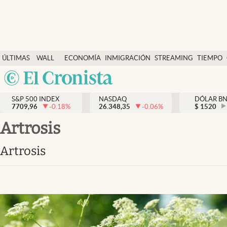
Últimas Noticias
ÚLTIMAS
WALL
ECONOMÍA
INMIGRACIÓN
STREAMING
TIEMPO
Finanzas y economía
NOTICIAS
STREET
Argentina
Wall Street y dólar
Y
España
Inmigración
DÓLAR
S&P 500 INDEX
NASDAQ
DÓLAR B
7709,96
-0.18
%
26.348,35
-0.06
%
México
$
1520
Trending
USA
artrosis
Tiempo
Colombia
artrosis
Uruguay
Ciencia y salud
Espiritual
Streaming
PC y mobile