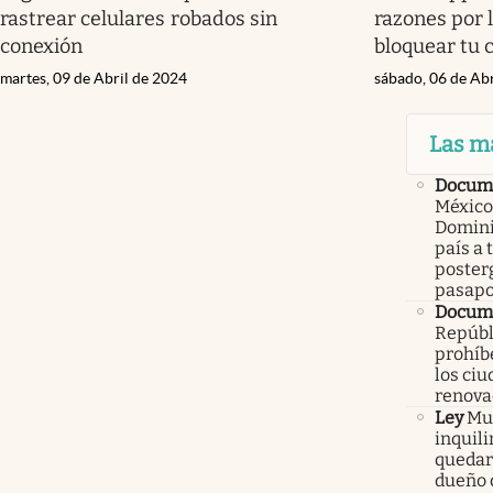
rastrear celulares robados sin
razones por 
conexión
bloquear tu 
martes, 09 de Abril de 2024
sábado, 06 de Ab
Las m
Docume
México
Domini
país a 
poster
pasapo
Docume
Repúbl
prohíbe
los ci
renova
Ley
Mur
inquil
quedars
dueño 