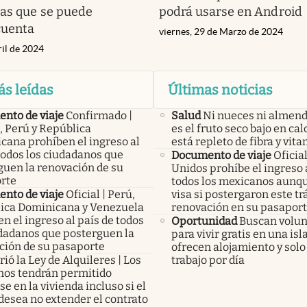
las que se puede
podrá usarse en Android
cuenta
viernes, 29 de Marzo de 2024
ril de 2024
ás leídas
Últimas noticias
nto de viaje
Confirmado |
Salud
Ni nueces ni almend
, Perú y República
es el fruto seco bajo en ca
cana prohíben el ingreso al
está repleto de fibra y vit
todos los ciudadanos que
Documento de viaje
Oficia
guen la renovación de su
Unidos prohíbe el ingreso a
rte
todos los mexicanos aunq
nto de viaje
Oficial | Perú,
visa si postergaron este t
ica Dominicana y Venezuela
renovación en su pasapor
n el ingreso al país de todos
Oportunidad
Buscan volun
udadanos que posterguen la
para vivir gratis en una isl
ción de su pasaporte
ofrecen alojamiento y solo
ió la Ley de Alquileres | Los
trabajo por día
inos tendrán permitido
e en la vivienda incluso si el
desea no extender el contrato