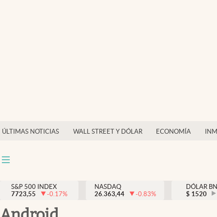
Últimas Noticias
Finanzas y economía
Wall Street y dólar
Inmigración
Trending
Tiempo
ÚLTIMAS NOTICIAS
WALL STREET Y DÓLAR
ECONOMÍA
INM
Ciencia y salud
Espiritual
Streaming
S&P 500 INDEX
NASDAQ
DÓLAR B
7723,55
-0.17
%
26.363,44
-0.83
%
$
1520
PC y mobile
android