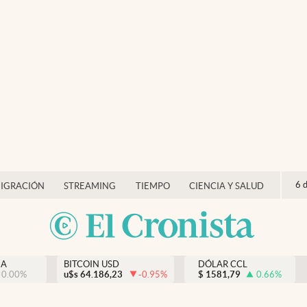
6 
IGRACIÓN
STREAMING
TIEMPO
CIENCIA Y SALUD
NA
BITCOIN USD
DÓLAR CCL
0.00
%
u$s
64.186,23
-0.95
%
$
1581,79
0.66
%