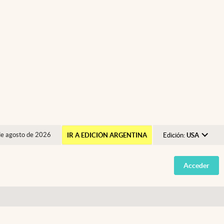
de agosto de 2026
IR A EDICIÓN ARGENTINA
Edición:
USA
Argentina
Acceder
España
México
USA
Colombia