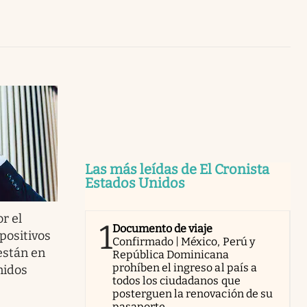
Uruguay
Las más leídas de El Cronista
Estados Unidos
or el
1
Documento de viaje
positivos
Confirmado | México, Perú y
están en
República Dominicana
prohíben el ingreso al país a
nidos
todos los ciudadanos que
posterguen la renovación de su
pasaporte