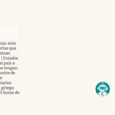
ras: este
lorías que
aminas
l | Estados
l país a
ue tengan
rámite de
te
tarios
a griega:
 5 horas de