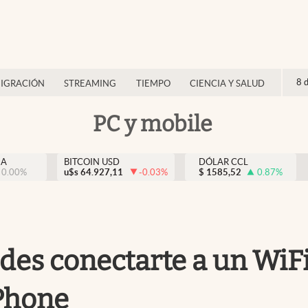
8 
IGRACIÓN
STREAMING
TIEMPO
CIENCIA Y SALUD
PC y mobile
NA
BITCOIN USD
DÓLAR CCL
0.00
%
u$s
64.927,11
-0.03
%
$
1585,52
0.87
%
des conectarte a un WiFi
iPhone