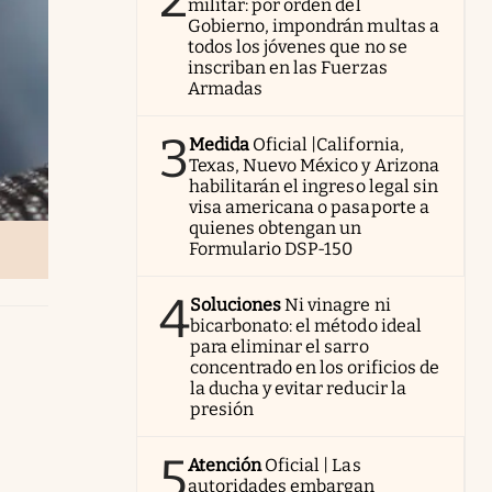
militar: por orden del
Gobierno, impondrán multas a
todos los jóvenes que no se
inscriban en las Fuerzas
Armadas
3
Medida
Oficial |California,
Texas, Nuevo México y Arizona
habilitarán el ingreso legal sin
visa americana o pasaporte a
quienes obtengan un
Formulario DSP-150
4
Soluciones
Ni vinagre ni
bicarbonato: el método ideal
para eliminar el sarro
concentrado en los orificios de
la ducha y evitar reducir la
presión
5
Atención
Oficial | Las
autoridades embargan