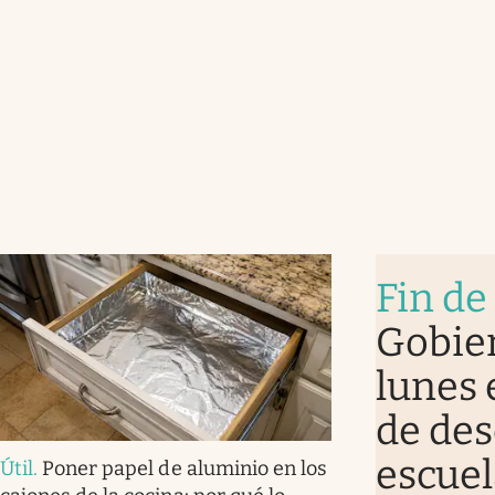
Fin de
Gobier
lunes 
de des
escuel
Útil
.
Poner papel de aluminio en los