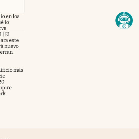
io en los
ué lo
rve
 | El
para este
brá nuevo
ierran
s
ificio más
cio
20
mpire
ork