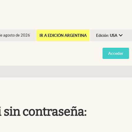
de agosto de 2026
IR A EDICIÓN ARGENTINA
Edición:
USA
Argentina
Acceder
España
México
USA
Colombia
Uruguay
 sin contraseña: