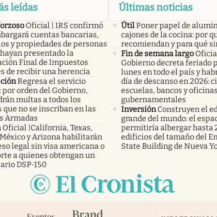
ás leídas
Últimas noticias
forzoso
Oficial | IRS confirmó
Útil
Poner papel de alumin
bargará cuentas bancarias,
cajones de la cocina: por q
los y propiedades de personas
recomiendan y para qué si
 hayan presentado la
Fin de semana largo
Oficial
ación Final de Impuestos
Gobierno decreta feriado 
s de recibir una herencia
lunes en todo el país y ha
pción
Regresa el servicio
día de descanso en 2026: c
: por orden del Gobierno,
escuelas, bancos y oficina
rán multas a todos los
gubernamentales
 que no se inscriban en las
Inversión
Construyen el ed
s Armadas
grande del mundo: el espa
a
Oficial |California, Texas,
permitiría albergar hasta 
México y Arizona habilitarán
edificios del tamaño del E
eso legal sin visa americana o
State Building de Nueva Y
rte a quienes obtengan un
ario DSP-150