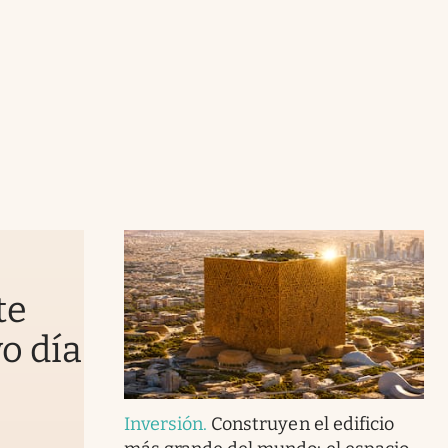
te
vo día
Inversión
.
Construyen el edificio