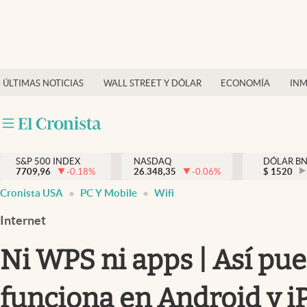
Últimas Noticias
Finanzas y economía
ÚLTIMAS NOTICIAS
WALL STREET Y DÓLAR
ECONOMÍA
INM
Wall Street y dólar
Inmigración
Trending
S&P 500 INDEX
NASDAQ
DÓLAR B
7709,96
-0.18
%
26.348,35
-0.06
%
$
1520
Tiempo
Cronista USA
PC Y Mobile
Wifi
Ciencia y salud
Internet
Espiritual
Ni WPS ni apps | Así pue
Streaming
funciona en Android y 
PC y mobile