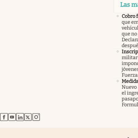
Las m
Cobro 
que em
vehícu
que no
Declar
despué
Inscri
militar
impond
jóvenes
Fuerza
Medid
Nuevo 
el ingr
pasapo
Formul
abre en nueva pestaña
abre en nueva pestaña
abre en nueva pestaña
abre en nueva pestaña
abre en nueva pestaña