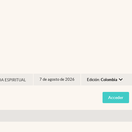
7 de agosto de 2026
Edición:
Colombia
DA ESPIRITUAL
Argentina
Acceder
España
México
USA
Colombia