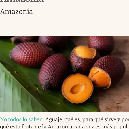
Amazonía
No todos lo saben
.
Aguaje: qué es, para qué sirve y po
qué esta fruta de la Amazonía cada vez es más popul