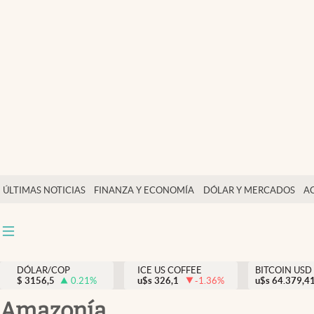
Finanzas y economía
Salud y nutrición
Vida espiritual
Actualidad
Tiempo libre
Dólar y mercados
ÚLTIMAS NOTICIAS
FINANZA Y ECONOMÍA
DÓLAR Y MERCADOS
A
Curiosidades
DÓLAR/COP
ICE US COFFEE
BITCOIN USD
$
3156,5
0.21
%
u$s
326,1
-1.36
%
u$s
64.379,4
Amazonía