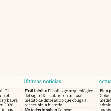
Últimas noticias
Actua
l | El
Fósil inédito
El hallazgo arqueológico
Plan 
ra el
del siglo | Descubrieron un fósil
Gobier
ís y habrá
inédito de dinosaurio que obliga a
medid
en 2026:
reescribir la historia
admini
oficinas
los si
No todos lo saben
Colocar