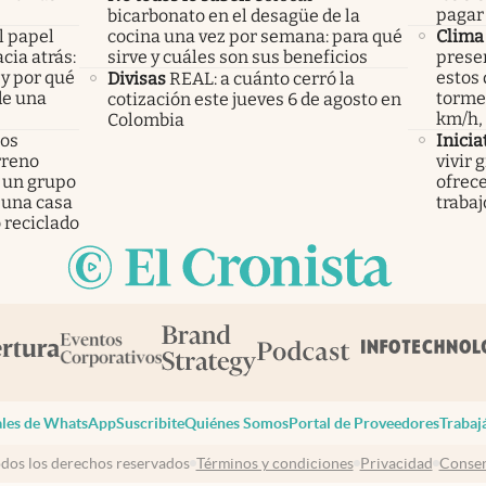
pagar 
bicarbonato en el desagüe de la
l papel
cocina una vez por semana: para qué
Clima
cia atrás:
sirve y cuáles son sus beneficios
presen
 y por qué
estos 
Divisas
REAL: a cuánto cerró la
de una
tormen
cotización este jueves 6 de agosto en
km/h,
Colombia
los
Inicia
rreno
vivir 
 un grupo
ofrece
 una casa
trabaj
 reciclado
les de WhatsApp
Suscribite
Quiénes Somos
Portal de Proveedores
Trabaj
dos los derechos reservados
Términos y condiciones
Privacidad
Consen