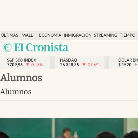
Últimas Noticias
ÚLTIMAS
WALL
ECONOMÍA
INMIGRACIÓN
STREAMING
TIEMPO
Finanzas y economía
NOTICIAS
STREET
Argentina
Wall Street y dólar
Y
España
Inmigración
DÓLAR
S&P 500 INDEX
NASDAQ
DÓLAR B
7709,96
-0.18
%
26.348,35
-0.06
%
México
$
1520
Trending
USA
alumnos
Tiempo
Colombia
alumnos
Uruguay
Ciencia y salud
Espiritual
Streaming
PC y mobile