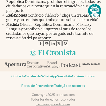
República Dominicana prohíben el ingreso a todos los
ciudadanos que posterguen la renovación de su
pasaporte
Reflexiones
Confucio, filósofo: “Elige un trabajo que te
guste y no tendrás que trabajar un solo día de tu vida”
Medida
Oficial | República Dominicana, México y
Paraguay prohíben el ingreso al país de todos los
ciudadanos que hayan postergado este trámite de
renovación del pasaporte
abre en nueva pestaña
abre en nueva pestaña
abre en nueva pestaña
abre en nueva pestaña
abre en nueva pestaña
Contacto
Canales de WhatsApp
Suscribite
Quiénes Somos
Portal de Proveedores
Trabajá con nosotros
Copyright 2025 cronista.com
Todos los derechos reservados
Términos y condiciones