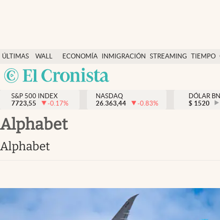
Últimas Noticias
ÚLTIMAS
WALL
ECONOMÍA
INMIGRACIÓN
STREAMING
TIEMPO
Finanzas y economía
NOTICIAS
STREET
Argentina
Wall Street y dólar
Y
España
Inmigración
DÓLAR
S&P 500 INDEX
NASDAQ
DÓLAR B
7723,55
-0.17
%
26.363,44
-0.83
%
México
$
1520
Trending
USA
alphabet
Tiempo
Colombia
alphabet
Uruguay
Ciencia y salud
Espiritual
Streaming
PC y mobile