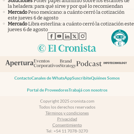
Soluciones
Poner papel aluminio sobre los estantes de
la heladera: para qué sirve y por qué lo recomiendan
Mercado
Peso mexicano: a cuánto cerró la cotización
este jueves 6 de agosto
Mercado
Libra esterlina: a cuánto cerró la cotización este
jueves 6 de agosto
abre en nueva pestaña
abre en nueva pestaña
abre en nueva pestaña
abre en nueva pestaña
abre en nueva pestaña
Contacto
Canales de WhatsApp
Suscribite
Quiénes Somos
Portal de Proveedores
Trabajá con nosotros
Copyright 2025 cronista.com
Todos los derechos reservados
Términos y condiciones
Privacidad
Consentimiento
Tel:
+54 11 7078-3270