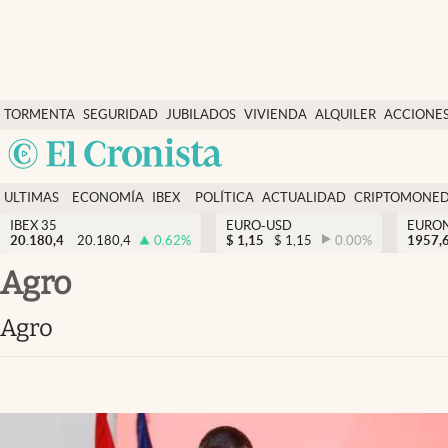
Últimas Noticias
TORMENTA
SEGURIDAD
JUBILADOS
VIVIENDA
ALQUILER
ACCIONE
Economía y finanzas
SOCIAL
Argentina
Política
España
Actualidad
ULTIMAS
ECONOMÍA
IBEX
POLÍTICA
ACTUALIDAD
CRIPTOMONE
México
NOTICIAS
Y
Y
IBEX 35
EURO-USD
EURO
Criptomonedas
20.180,4
20.180,4
0.62
%
$
1,15
$
1,15
0.00
%
USA
1957,
FINANZAS
EURO
Colombia
Agro
España
Uruguay
Agro