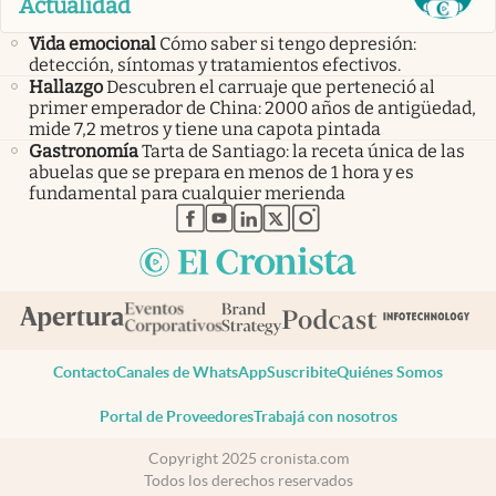
Actualidad
Vida emocional
Cómo saber si tengo depresión:
detección, síntomas y tratamientos efectivos.
Hallazgo
Descubren el carruaje que perteneció al
primer emperador de China: 2000 años de antigüedad,
mide 7,2 metros y tiene una capota pintada
Gastronomía
Tarta de Santiago: la receta única de las
abuelas que se prepara en menos de 1 hora y es
fundamental para cualquier merienda
abre en nueva pestaña
abre en nueva pestaña
abre en nueva pestaña
abre en nueva pestaña
abre en nueva pestaña
Contacto
Canales de WhatsApp
Suscribite
Quiénes Somos
Portal de Proveedores
Trabajá con nosotros
Copyright 2025 cronista.com
Todos los derechos reservados