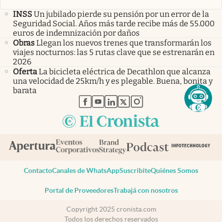
INSS
Un jubilado pierde su pensión por un error de la
Seguridad Social. Años más tarde recibe más de 55.000
euros de indemnización por daños
Obras
Llegan los nuevos trenes que transformarán los
viajes nocturnos: las 5 rutas clave que se estrenarán en
2026
Oferta
La bicicleta eléctrica de Decathlon que alcanza
una velocidad de 25km/h y es plegable. Buena, bonita y
barata
abre en nueva pestaña
abre en nueva pestaña
abre en nueva pestaña
abre en nueva pestaña
abre en nueva pestaña
Contacto
Canales de WhatsApp
Suscribite
Quiénes Somos
Portal de Proveedores
Trabajá con nosotros
Copyright 2025 cronista.com
Todos los derechos reservados