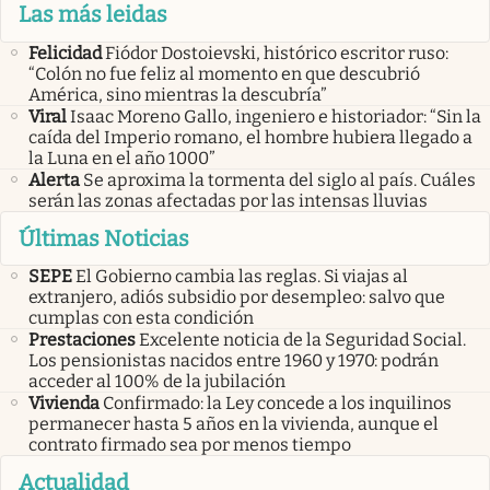
Las más leidas
Felicidad
Fiódor Dostoievski, histórico escritor ruso:
“Colón no fue feliz al momento en que descubrió
América, sino mientras la descubría”
Viral
Isaac Moreno Gallo, ingeniero e historiador: “Sin la
caída del Imperio romano, el hombre hubiera llegado a
la Luna en el año 1000”
Alerta
Se aproxima la tormenta del siglo al país. Cuáles
serán las zonas afectadas por las intensas lluvias
Últimas Noticias
SEPE
El Gobierno cambia las reglas. Si viajas al
extranjero, adiós subsidio por desempleo: salvo que
cumplas con esta condición
Prestaciones
Excelente noticia de la Seguridad Social.
Los pensionistas nacidos entre 1960 y 1970: podrán
acceder al 100% de la jubilación
Vivienda
Confirmado: la Ley concede a los inquilinos
permanecer hasta 5 años en la vivienda, aunque el
contrato firmado sea por menos tiempo
Actualidad