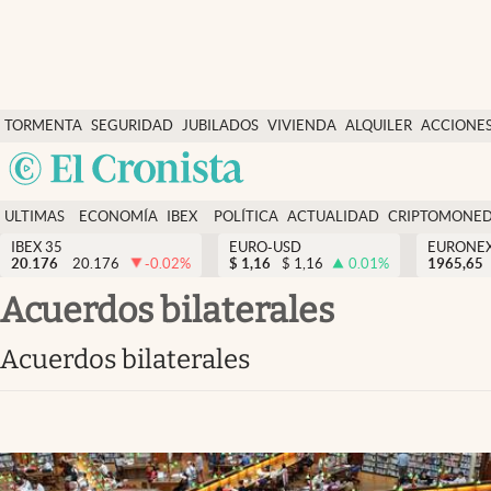
Últimas Noticias
TORMENTA
SEGURIDAD
JUBILADOS
VIVIENDA
ALQUILER
ACCIONE
Economía y finanzas
SOCIAL
Argentina
Política
España
Actualidad
ULTIMAS
ECONOMÍA
IBEX
POLÍTICA
ACTUALIDAD
CRIPTOMONE
México
NOTICIAS
Y
Y
IBEX 35
EURO-USD
EURONE
Criptomonedas
20.176
20.176
-0.02
%
$
1,16
$
1,16
0.01
%
USA
1965,65
FINANZAS
EURO
Colombia
acuerdos bilaterales
España
Uruguay
acuerdos bilaterales