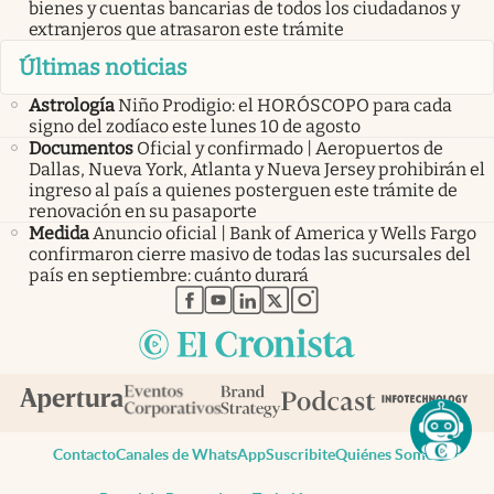
bienes y cuentas bancarias de todos los ciudadanos y
extranjeros que atrasaron este trámite
Últimas noticias
Astrología
Niño Prodigio: el HORÓSCOPO para cada
signo del zodíaco este lunes 10 de agosto
Documentos
Oficial y confirmado | Aeropuertos de
Dallas, Nueva York, Atlanta y Nueva Jersey prohibirán el
ingreso al país a quienes posterguen este trámite de
renovación en su pasaporte
Medida
Anuncio oficial | Bank of America y Wells Fargo
confirmaron cierre masivo de todas las sucursales del
país en septiembre: cuánto durará
abre en nueva pestaña
abre en nueva pestaña
abre en nueva pestaña
abre en nueva pestaña
abre en nueva pestaña
Contacto
Canales de WhatsApp
Suscribite
Quiénes Somos