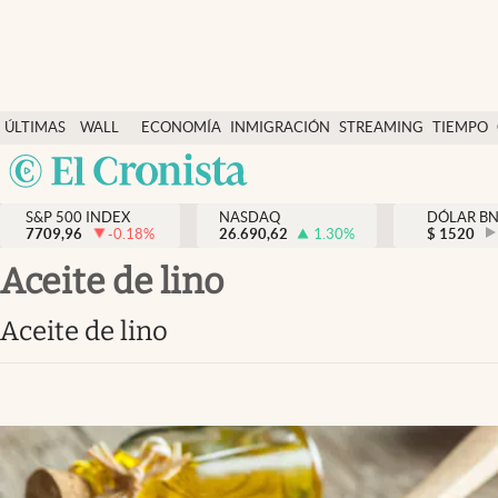
Últimas Noticias
ÚLTIMAS
WALL
ECONOMÍA
INMIGRACIÓN
STREAMING
TIEMPO
Finanzas y economía
NOTICIAS
STREET
Argentina
Wall Street y dólar
Y
España
Inmigración
DÓLAR
S&P 500 INDEX
NASDAQ
DÓLAR B
7709,96
-0.18
%
26.690,62
1.30
%
México
$
1520
Trending
USA
Aceite de lino
Tiempo
Colombia
Aceite de lino
Uruguay
Ciencia y salud
Espiritual
Streaming
PC y mobile