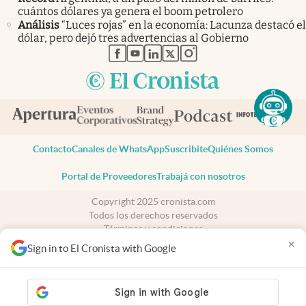
cuántos dólares ya genera el boom petrolero
Análisis
“Luces rojas” en la economía: Lacunza destacó el
dólar, pero dejó tres advertencias al Gobierno
abre en nueva pestaña
abre en nueva pestaña
abre en nueva pestaña
abre en nueva pestaña
abre en nueva pestaña
Contacto
Canales de WhatsApp
Suscribite
Quiénes Somos
Portal de Proveedores
Trabajá con nosotros
Copyright 2025 cronista.com
Todos los derechos reservados
Términos y condiciones
×
Privacidad
Sign in to El Cronista with Google
Consentimiento
Tel:
+54 11 7078-3270
cronista.com
es propiedad de El Cronista Comercial S.A Registro de