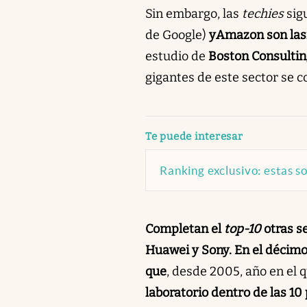
Sin embargo,
las
techies
sigu
de Google)
y
Amazon
son las
estudio de
Boston Consulti
gigantes de este sector se co
abre en nueva pestaña
Te puede interesar
Ranking exclusivo: estas 
Completan el
top-10
otras se
Huawei y Sony. En el décimo 
que
, desde 2005, año en el 
laboratorio dentro de las 10