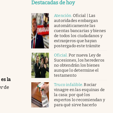
Destacadas de hoy
Atención
.
Oficial | Las
autoridades embargan
automáticamente las
cuentas bancarias y bienes
de todos los ciudadanos y
extranjeros que hayan
postergado este trámite
Oficial
.
Por nueva Ley de
Sucesiones, los herederos
no obtendrán los bienes
aunque lo determine el
testamento
es la
Truco infalible
.
Rociar
er
de
vinagre en las esquinas de
la casa: por qué los
expertos lo recomiendan y
para qué sirve hacerlo