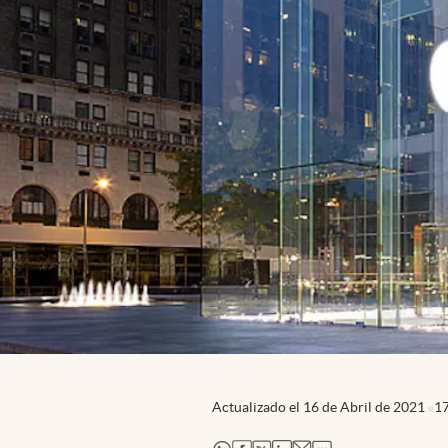
Actualizado el
16 de Abril de 2021
1
abre en nueva pestaña
abre en nueva pestaña
abre en nueva pestaña
abre en nueva pestaña