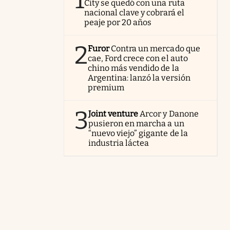
1
City se quedó con una ruta
nacional clave y cobrará el
peaje por 20 años
2
Furor
Contra un mercado que
cae, Ford crece con el auto
chino más vendido de la
Argentina: lanzó la versión
premium
3
Joint venture
Arcor y Danone
pusieron en marcha a un
“nuevo viejo” gigante de la
industria láctea