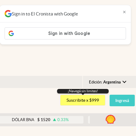
×
Sign in to El Cronista with Google
Edición:
Argentina
¡Navegá sin limites!
Argentina
Suscribite x $999
Ingresá
España
México
abre
LAR BNA
$
1520
0.33
%
DÓLAR BLUE
$
1540
-0.
USA
Colombia