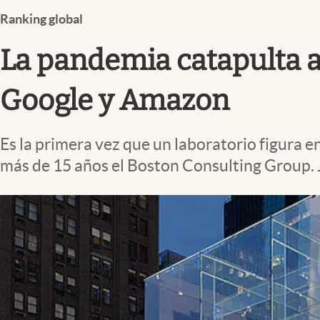
Infotechnology
Ranking global
Clase
La pandemia catapulta a
Clima
Mundial 2026
Google y Amazon
Eventos Corporativos
Es la primera vez que un laboratorio figura 
El Cronista Studio
más de 15 años el Boston Consulting Group.
Mediakit
abre en nueva pestaña