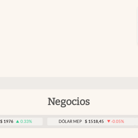
Negocios
0.33
%
DÓLAR MEP
$
1518,45
-0.05
%
DÓ