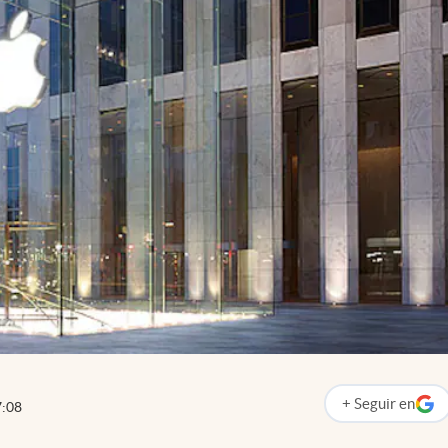
+
Seguir
en
7:08
abre en nueva p