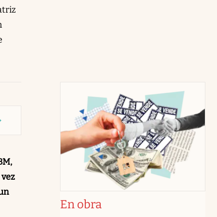
triz
n
e
BM,
 vez
un
En obra