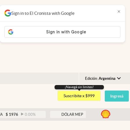
×
Sign in to El Cronista with Google
Edición:
Argentina
¡Navegá sin limites!
Argentina
Suscribite x $999
Ingresá
España
México
abre
6
0.00
%
DÓLAR MEP
$
1521,52
0.23
%
USA
Colombia