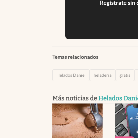
Registrate sin
Temas relacionados
Helados Daniel
heladería
gratis
Más noticias de
Helados Dani