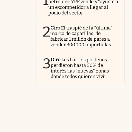
1
petrolero: YPF vende y “ayuda” a
un excompetidor a llegar al
podio del sector
2
Giro
El traspié de la “última”
marca de zapatillas: de
fabricar 1 millón de pares a
vender 300.000 importadas
3
Giro
Los barrios porteños
perdieron hasta 30% de
interés: las “nuevas” zonas
donde todos quieren vivir