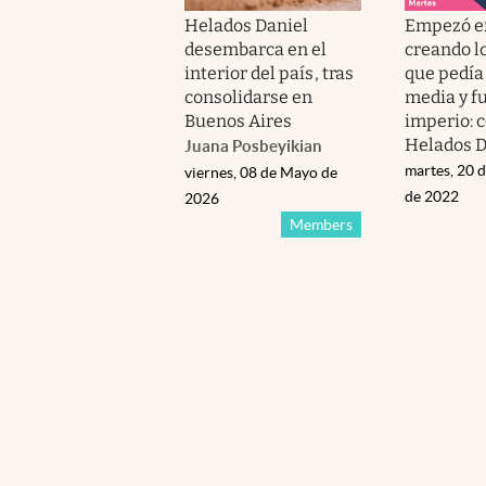
Helados Daniel
Empezó e
desembarca en el
creando l
interior del país, tras
que pedía 
consolidarse en
media y f
Buenos Aires
imperio: 
Helados D
Juana Posbeyikian
martes, 20 
viernes, 08 de Mayo de
de 2022
2026
Members