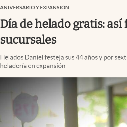
Infotechnology
ANIVERSARIO Y EXPANSIÓN
Clase
Día de helado gratis: así
Clima
Mundial 2026
sucursales
Eventos Corporativos
Helados Daniel festeja sus 44 años y por sex
El Cronista Studio
heladería en expansión
Mediakit
abre en nueva pestaña