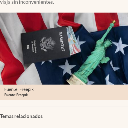
viaja sin inconvenientes.
Clima
Espiritualidad
Mediakit
abre en nueva pestaña
México
Fuente: Freepik
Fuente: Freepik
Temas relacionados