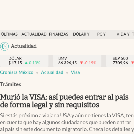
Últimas Noticias
ÚLTIMAS
ACTUALIDAD
FINANZAS
DÓLAR Y
PC Y
VIDA Y
Actualidad
NOTICIAS
Y
MERCADOS
CELULAR
ESTILO
Argentina
Actualidad
Finanzas y economía
ECONOMÍA
España
Dólar y mercados
DÓLAR
BMV
S&P 500
$
17,15
0.13
%
66.396,15
-0.19
%
México
7709,96
Internacionales
Cronista México
Actualidad
Visa
USA
Opinión
Colombia
Trámites
Uruguay
Brand Strategy
Murió la VISA: así puedes entrar al país
Pc y celular
de forma legal y sin requisitos
Vida y estilo
Si estás próximo a viajar a USA y aún no tienes la VISA, ten
en cuenta que hay algunos ciudadanos que pueden entrar
Tv
al país sin este documento migratorio. Checa los detalles y