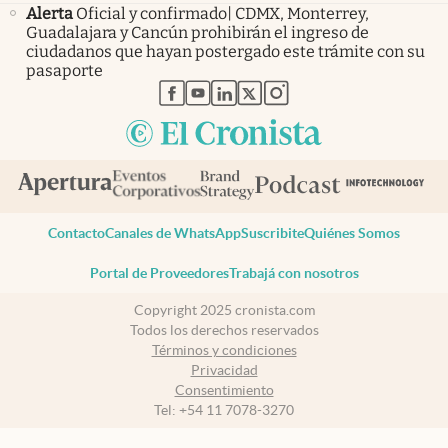
Alerta
Oficial y confirmado| CDMX, Monterrey,
Guadalajara y Cancún prohibirán el ingreso de
ciudadanos que hayan postergado este trámite con su
pasaporte
abre en nueva pestaña
abre en nueva pestaña
abre en nueva pestaña
abre en nueva pestaña
abre en nueva pestaña
Contacto
Canales de WhatsApp
Suscribite
Quiénes Somos
Portal de Proveedores
Trabajá con nosotros
Copyright 2025 cronista.com
Todos los derechos reservados
Términos y condiciones
Privacidad
Consentimiento
Tel:
+54 11 7078-3270