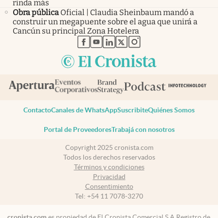
rinda más
Obra pública
Oficial | Claudia Sheinbaum mandó a
construir un megapuente sobre el agua que unirá a
Cancún su principal Zona Hotelera
abre en nueva pestaña
abre en nueva pestaña
abre en nueva pestaña
abre en nueva pestaña
abre en nueva pestaña
Contacto
Canales de WhatsApp
Suscribite
Quiénes Somos
Portal de Proveedores
Trabajá con nosotros
Copyright 2025 cronista.com
Todos los derechos reservados
Términos y condiciones
Privacidad
Consentimiento
Tel:
+54 11 7078-3270
cronista.com
es propiedad de El Cronista Comercial S.A Registro de