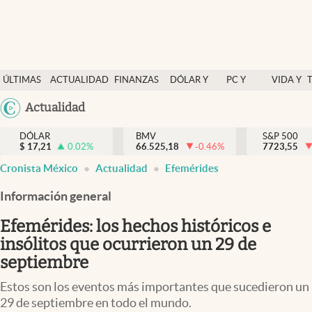
Últimas Noticias
ÚLTIMAS
ACTUALIDAD
FINANZAS
DÓLAR Y
PC Y
VIDA Y
Actualidad
NOTICIAS
Y
MERCADOS
CELULAR
ESTILO
Argentina
Actualidad
Finanzas y economía
ECONOMÍA
España
Dólar y mercados
DÓLAR
BMV
S&P 500
$
17,21
0.02
%
66.525,18
-0.46
%
México
7723,55
Internacionales
Cronista México
Actualidad
Efemérides
USA
Opinión
Colombia
Información general
Uruguay
Brand Strategy
Efemérides: los hechos históricos e
Pc y celular
insólitos que ocurrieron un 29 de
septiembre
Vida y estilo
Estos son los eventos más importantes que sucedieron un
Tv
29 de septiembre en todo el mundo.