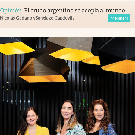
Opinión
.
El crudo argentino se acopla al mundo
Nicolás Gadano
y
Santiago Capdevila
Members