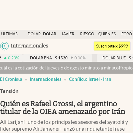
Últimas noticias
ÚLTIMAS
DÓLAR
DÓLAR
JAVIER
RIESGO
QUIÉN ES
FORO
Dólar
NOTICIAS
BLUE
MILEI
PAÍS
QUIÉN
Argentina
Internacionales
Members
Suscribite x $999
España
Economía y Política
DÓLAR BNA
$
1520
0.00
%
DÓLAR BLUE
$
1530
-0.6
México
 jueves 6 de agosto minuto a minuto
Propiedad privada: con cruces y
Finanzas y Mercados
USA
El Cronista
Internacionales
Conflicto Israel - Iran
Mercados Online
Colombia
Uruguay
Tensión
Negocios
Quién es Rafael Grossi, el argentino
Columnistas
titular de la OIEA amenazado por Irán
Otras secciones
Ali Larijani -uno de los principales asesores del ayatolá y
Apertura
líder supremo Ali Jamenei- lanzó una inquietante frase