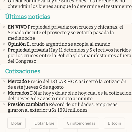
Oficial
Por nueva Ley de Sucesiones, los herederos no
obtendrán los bienes aunque lo determine el testamento
Últimas noticias
EN VIVO
Propiedad privada: con cruces y chicanas, el
Senado discute el proyecto y se votaría pasada la
medianoche
Opinión
El crudo argentino se acopla al mundo
Propiedad privada
Hay 11 detenidos y 5 efectivos heridos
por los cruces entre la Policía y los manifestantes afuera
del Congreso
Cotizaciones
Mercado
Precio del DÓLAR HOY: así cerró la cotización
de este jueves 6 de agosto
Mercados
Dólar hoy y dólar blue hoy: cuál es la cotización
del jueves 6 de agosto minuto a minuto
Presión cambiaria
Récord de utilidades: empresas
giraron al exterior u$s 1891 millones
Dólar
Dólar Blue
Criptomonedas
Bitcoin