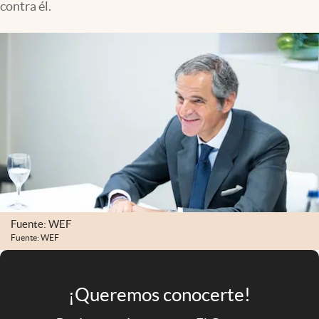
contra él.
Infotechnology
Clase
Clima
Mundial 2026
Eventos Corporativos
El Cronista Studio
Mediakit
abre en nueva pestaña
Argentina
Fuente: WEF
Fuente: WEF
¡Queremos conocerte!