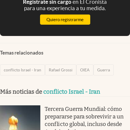
Registrate sin cargo
en El Cronista
para una experiencia a tu medida.
Quiero registrarme
Temas relacionados
conflicto Israel - Iran
Rafael Grossi
OIEA
Guerra
Más noticias de
conflicto Israel - Iran
Tercera Guerra Mundial: cómo
prepararse para sobrevivir a un
conflicto global, incluso desde