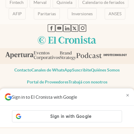
Fintech
Merval
Quiniela
Calendario de feriados
AFIP
Paritarias
Inversiones
ANSES
abre en nueva pestaña
abre en nueva pestaña
abre en nueva pestaña
abre en nueva pestaña
abre en nueva pestaña
Contacto
Canales de WhatsApp
Suscribite
Quiénes Somos
Portal de Proveedores
Trabajá con nosotros
Copyright 2025 cronista.com
×
Sign in to El Cronista with Google
Todos los derechos reservados
Términos y condiciones
Privacidad
Consentimiento
Tel:
+54 11 7078-3270