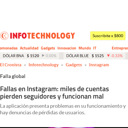
Últimas noticias
Dólar
Suscribite x $800
Members
tomonedas
Actualidad
Gadgets
Innovacion
Mundo
IT
Entrepre
CIO
Business
Economía y Política
DÓLAR BNA
$
1520
0.00
%
DÓLAR BLUE
$
1525
-0.33
%
El Cronista
Infotechnology
Gadgets
Instagram
Finanzas y Mercados
Falla global
Mercados Online
Fallas en Instagram: miles de cuentas
Negocios
pierden seguidores y funcionan mal
Columnistas
La aplicación presenta problemas en su funcionamiento y
Otras secciones
hay denuncias de pérdidas de usuarios.
Apertura