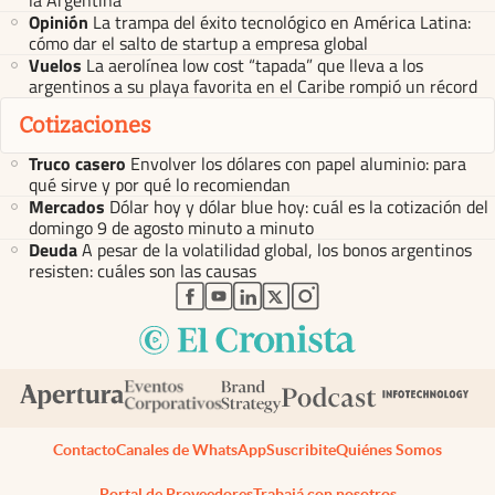
la Argentina
Opinión
La trampa del éxito tecnológico en América Latina:
cómo dar el salto de startup a empresa global
Vuelos
La aerolínea low cost “tapada” que lleva a los
argentinos a su playa favorita en el Caribe rompió un récord
Cotizaciones
Truco casero
Envolver los dólares con papel aluminio: para
qué sirve y por qué lo recomiendan
Mercados
Dólar hoy y dólar blue hoy: cuál es la cotización del
domingo 9 de agosto minuto a minuto
Deuda
A pesar de la volatilidad global, los bonos argentinos
resisten: cuáles son las causas
abre en nueva pestaña
abre en nueva pestaña
abre en nueva pestaña
abre en nueva pestaña
abre en nueva pestaña
Contacto
Canales de WhatsApp
Suscribite
Quiénes Somos
Portal de Proveedores
Trabajá con nosotros