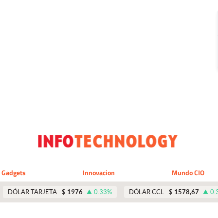
Gadgets
Innovacion
Mundo CIO
DÓLAR TARJETA
$
1976
0.33
%
DÓLAR CCL
$
1578,67
0.