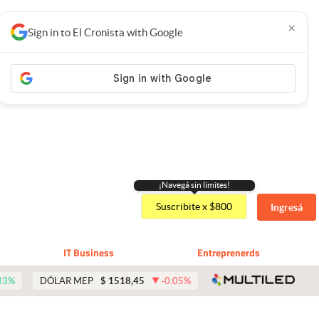
×
Sign in to El Cronista with Google
¡Navegá sin limites!
Suscribite x $800
Ingresá
IT Business
Entreprenerds
abre 
33
%
DÓLAR MEP
$
1518,45
-0.05
%