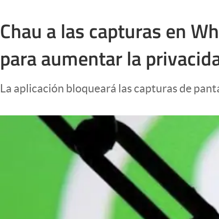
Infotechnology
Chau a las capturas en Wh
Clase
Clima
para aumentar la privacid
Mundial 2026
Eventos Corporativos
La aplicación bloqueará las capturas de pant
El Cronista Studio
Mediakit
abre en nueva pestaña