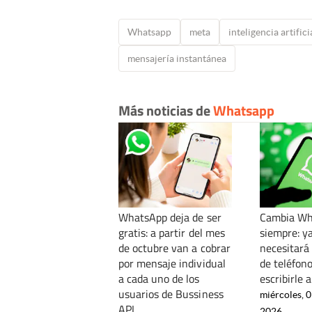
Whatsapp
meta
inteligencia artifici
mensajería instantánea
Más noticias de
Whatsapp
WhatsApp deja de ser
Cambia Wh
gratis: a partir del mes
siempre: y
de octubre van a cobrar
necesitará
por mensaje individual
de teléfon
a cada uno de los
escribirle 
usuarios de Bussiness
miércoles, 0
API
2026