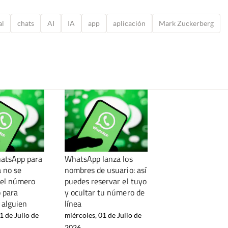
al
chats
AI
IA
app
aplicación
Mark Zuckerberg
atsApp para
WhatsApp lanza los
a no se
nombres de usuario: así
 el número
puedes reservar el tuyo
o para
y ocultar tu número de
a alguien
línea
1 de Julio de
miércoles, 01 de Julio de
2026