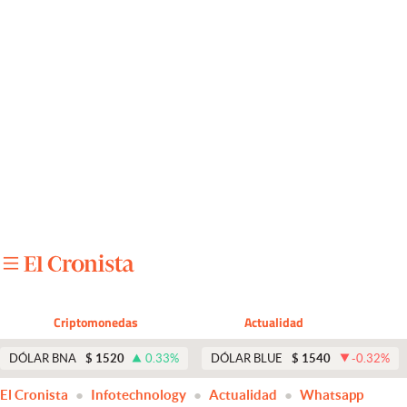
Últimas noticias
Dólar
Members
Economía y Política
Finanzas y Mercados
Mercados Online
Negocios
Columnistas
Criptomonedas
Actualidad
Otras secciones
DÓLAR BNA
$
1520
0.33
%
DÓLAR BLUE
$
1540
-0.32
%
Apertura
El Cronista
Infotechnology
Actualidad
Whatsapp