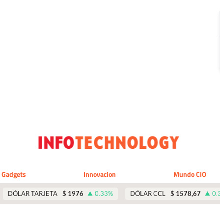
Gadgets
Innovacion
Mundo CIO
DÓLAR TARJETA
$
1976
0.33
%
DÓLAR CCL
$
1578,67
0.