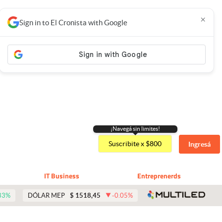
×
Sign in to El Cronista with Google
¡Navegá sin limites!
Suscribite x $800
Ingresá
IT Business
Entreprenerds
abre 
33
%
DÓLAR MEP
$
1518,45
-0.05
%