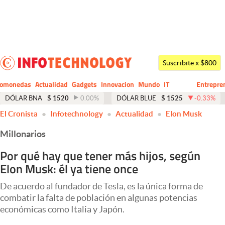
Últimas noticias
Dólar
Suscribite x $800
Members
tomonedas
Actualidad
Gadgets
Innovacion
Mundo
IT
Entrepre
CIO
Business
Economía y Política
DÓLAR BNA
$
1520
0.00
%
DÓLAR BLUE
$
1525
-0.33
%
El Cronista
Infotechnology
Actualidad
Elon Musk
Finanzas y Mercados
Millonarios
Mercados Online
Por qué hay que tener más hijos, según
Negocios
Elon Musk: él ya tiene once
Columnistas
De acuerdo al fundador de Tesla, es la única forma de
Otras secciones
combatir la falta de población en algunas potencias
económicas como Italia y Japón.
Apertura