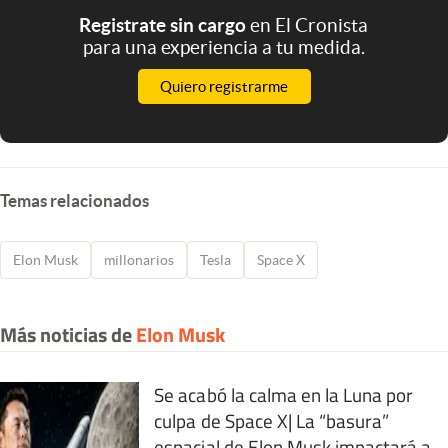
Registrate sin cargo
en El Cronista
para una experiencia a tu medida.
Quiero registrarme
Temas relacionados
Elon Musk
millonarios
Tesla
Space X
Más noticias de
Elon Musk
Se acabó la calma en la Luna por
culpa de Space X| La “basura”
espacial de Elon Musk impactará a