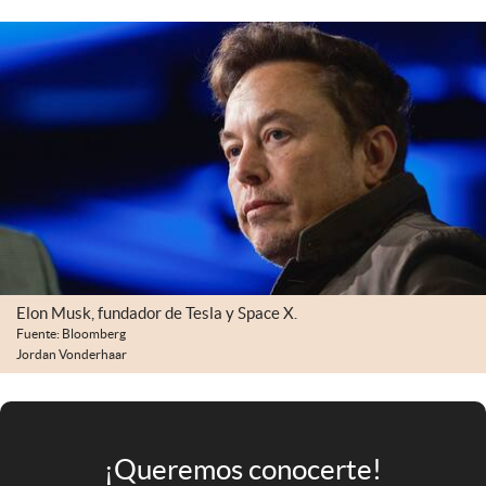
Infotechnology
Clase
Clima
Mundial 2026
Eventos Corporativos
El Cronista Studio
Mediakit
abre en nueva pestaña
Elon Musk, fundador de Tesla y Space X.
Argentina
Fuente: Bloomberg
Jordan Vonderhaar
¡Queremos conocerte!