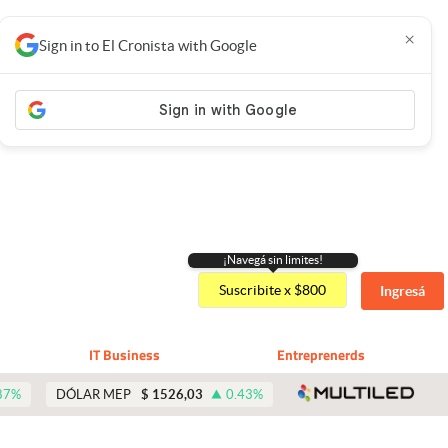
×
Sign in to El Cronista with Google
¡Navegá sin limites!
Suscribite x $800
Ingresá
IT Business
Entreprenerds
abre 
87
%
DÓLAR MEP
$
1526,03
0.43
%