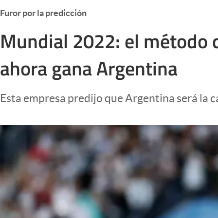
Infotechnology
Furor por la predicción
Clase
Mundial 2022: el método 
Clima
ahora gana Argentina
Mundial 2026
Eventos Corporativos
Esta empresa predijo que Argentina será la
El Cronista Studio
Mediakit
abre en nueva pestaña