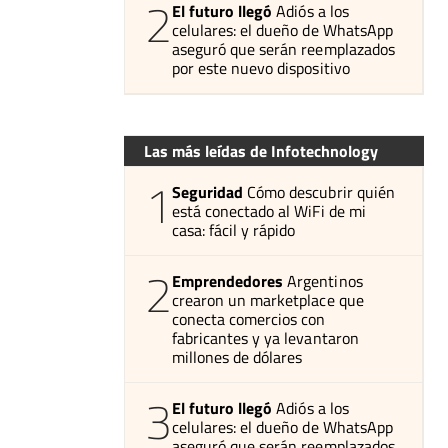
2
El futuro llegó
Adiós a los
celulares: el dueño de WhatsApp
aseguró que serán reemplazados
por este nuevo dispositivo
Las más leídas de Infotechnology
1
Seguridad
Cómo descubrir quién
está conectado al WiFi de mi
casa: fácil y rápido
2
Emprendedores
Argentinos
crearon un marketplace que
conecta comercios con
fabricantes y ya levantaron
millones de dólares
3
El futuro llegó
Adiós a los
celulares: el dueño de WhatsApp
aseguró que serán reemplazados