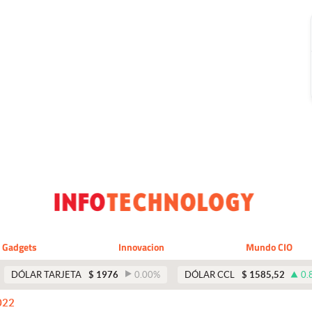
Gadgets
Innovacion
Mundo CIO
DÓLAR TARJETA
$
1976
0.00
%
DÓLAR CCL
$
1585,52
0.
022