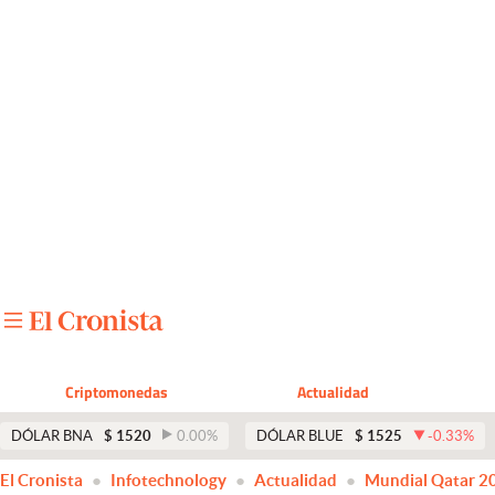
Últimas noticias
Dólar
Members
Economía y Política
Finanzas y Mercados
Mercados Online
Negocios
Columnistas
Criptomonedas
Actualidad
Otras secciones
DÓLAR BNA
$
1520
0.00
%
DÓLAR BLUE
$
1525
-0.33
%
Apertura
El Cronista
Infotechnology
Actualidad
Mundial Qatar 2