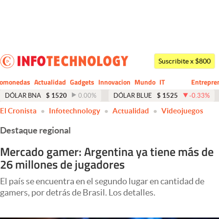
Últimas noticias
Dólar
Suscribite x $800
Members
tomonedas
Actualidad
Gadgets
Innovacion
Mundo
IT
Entrepre
CIO
Business
Economía y Política
DÓLAR BNA
$
1520
0.00
%
DÓLAR BLUE
$
1525
-0.33
%
El Cronista
Infotechnology
Actualidad
Videojuegos
Finanzas y Mercados
Destaque regional
Mercados Online
Mercado gamer: Argentina ya tiene más de
Negocios
26 millones de jugadores
Columnistas
El país se encuentra en el segundo lugar en cantidad de
Otras secciones
gamers, por detrás de Brasil. Los detalles.
Apertura