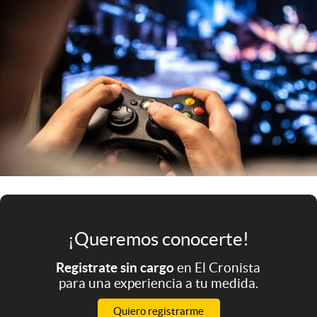
Infotechnology
Clase
Clima
Mundial 2026
Eventos Corporativos
El Cronista Studio
Mediakit
abre en nueva pestaña
Argentina
¡Queremos conocerte!
Registrate sin cargo
en El Cronista
para una experiencia a tu medida.
Quiero registrarme