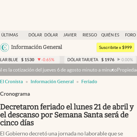
Últimas noticias
ÚLTIMAS
DÓLAR
DÓLAR
JAVIER
RIESGO
QUIÉN ES
FORO
Dólar
NOTICIAS
BLUE
MILEI
PAÍS
QUIÉN
Argentina
Información General
Members
Suscribite x $999
España
Economía y Política
1530
-0.65
%
DÓLAR TARJETA
$
1976
0.00
%
DÓLAR M
México
es 6 de agosto minuto a minuto
Propiedad privada: mientras el Senad
Finanzas y Mercados
USA
El Cronista
Información General
Feriado
Mercados Online
Colombia
Uruguay
Cronograma
Negocios
Decretaron feriado el lunes 21 de abril y
Columnistas
el descanso por Semana Santa será de
Otras secciones
cinco días
Apertura
El Gobierno decretó una jornada no laborable que se