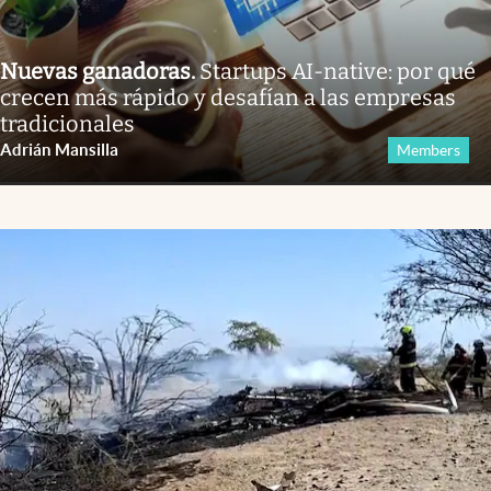
Nuevas ganadoras
.
Startups AI-native: por qué
crecen más rápido y desafían a las empresas
tradicionales
Adrián Mansilla
Members