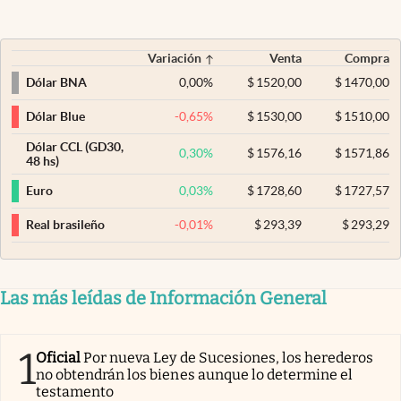
Variación
Venta
Compra
0,00
%
$
1520,00
$
1470,00
Dólar BNA
-0,65
%
$
1530,00
$
1510,00
Dólar Blue
Dólar CCL (GD30,
0,30
%
$
1576,16
$
1571,86
48 hs)
0,03
%
$
1728,60
$
1727,57
Euro
-0,01
%
$
293,39
$
293,29
Real brasileño
Las más leídas de Información General
1
Oficial
Por nueva Ley de Sucesiones, los herederos
no obtendrán los bienes aunque lo determine el
testamento