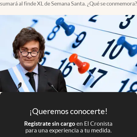
sumará al finde XL de Semana Santa. ¿Qué se conmemora?
Infotechnology
Clase
Clima
Mundial 2026
Eventos Corporativos
El Cronista Studio
Mediakit
abre en nueva pestaña
Argentina
¡Queremos conocerte!
Registrate sin cargo
en El Cronista
para una experiencia a tu medida.