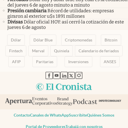
del jueves 6 de agosto minuto a minuto
Presión cambiaria
Récord de utilidades: empresas
giraron al exterior u$s 1891 millones
Divisas
Dólar oficial HOY: así cerró la cotización de este
jueves 6 de agosto
Dólar
Dólar Blue
Criptomonedas
Bitcoin
Fintech
Merval
Quiniela
Calendario de feriados
AFIP
Paritarias
Inversiones
ANSES
abre en nueva pestaña
abre en nueva pestaña
abre en nueva pestaña
abre en nueva pestaña
abre en nueva pestaña
Contacto
Canales de WhatsApp
Suscribite
Quiénes Somos
Portal de Proveedores
Trabajá con nosotros