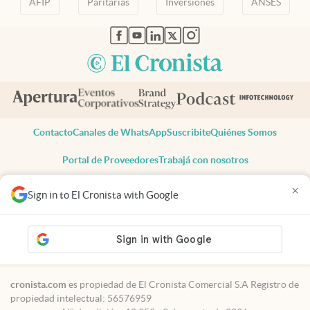
AFIP
Paritarias
Inversiones
ANSES
abre en nueva pestaña
abre en nueva pestaña
abre en nueva pestaña
abre en nueva pestaña
abre en nueva pestaña
Contacto
Canales de WhatsApp
Suscribite
Quiénes Somos
Portal de Proveedores
Trabajá con nosotros
Copyright 2025 cronista.com
×
Sign in to El Cronista with Google
Todos los derechos reservados
Términos y condiciones
Privacidad
Consentimiento
Tel:
+54 11 7078-3270
cronista.com
es propiedad de El Cronista Comercial S.A Registro de
propiedad intelectual: 56576959