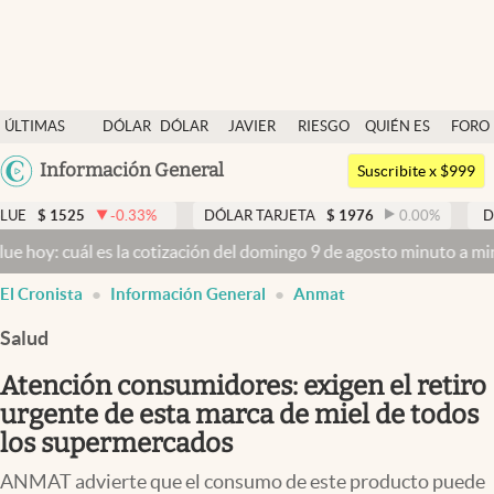
Últimas noticias
ÚLTIMAS
DÓLAR
DÓLAR
JAVIER
RIESGO
QUIÉN ES
FORO
Dólar
NOTICIAS
BLUE
MILEI
PAÍS
QUIÉN
Argentina
Información General
Members
Suscribite x $999
España
Economía y Política
-0.33
%
DÓLAR TARJETA
$
1976
0.00
%
DÓLAR MEP
$
México
 es la cotización del domingo 9 de agosto minuto a minuto
Dólar hoy
Finanzas y Mercados
USA
El Cronista
Información General
Anmat
Mercados Online
Colombia
Uruguay
Salud
Negocios
Atención consumidores: exigen el retiro
Columnistas
urgente de esta marca de miel de todos
Otras secciones
los supermercados
Apertura
ANMAT advierte que el consumo de este producto puede