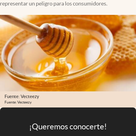
representar un peligro para los consumidores.
Infotechnology
Clase
Clima
Mundial 2026
Eventos Corporativos
El Cronista Studio
Mediakit
abre en nueva pestaña
Argentina
Fuente: Vecteezy
Fuente: Vecteezy
¡Queremos conocerte!