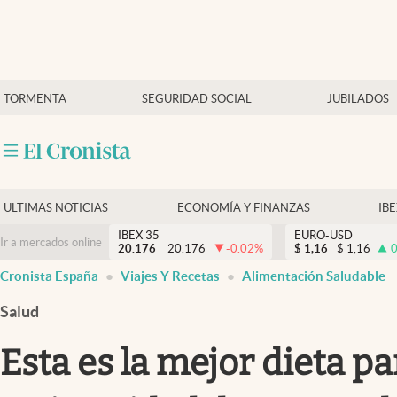
Últimas Noticias
TORMENTA
SEGURIDAD SOCIAL
JUBILADOS
Economía y finanzas
Política
Actualidad
Criptomonedas
ULTIMAS NOTICIAS
ECONOMÍA Y FINANZAS
IB
IBEX 35
EURO-USD
Ir a mercados online
20.176
20.176
-0.02
%
$
1,16
$
1,16
0
Cronista España
Viajes Y Recetas
Alimentación Saludable
Salud
Esta es la mejor dieta pa