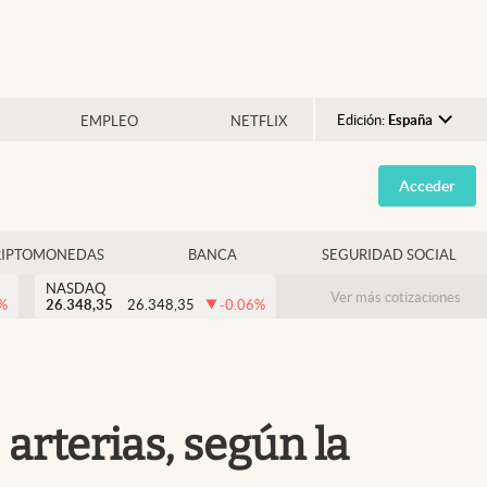
Edición:
España
EMPLEO
NETFLIX
Argentina
Acceder
España
México
RIPTOMONEDAS
BANCA
SEGURIDAD SOCIAL
USA
NASDAQ
Colombia
Ver más cotizaciones
%
26.348,35
26.348,35
-0.06
%
Uruguay
 arterias, según la