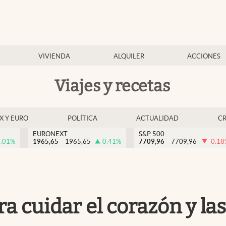
VIVIENDA
ALQUILER
ACCIONES
Viajes y recetas
EX Y EURO
POLÍTICA
ACTUALIDAD
C
EURONEXT
S&P 500
.01
%
1965,65
1965,65
0.41
%
7709,96
7709,96
-0.18
ra cuidar el corazón y las