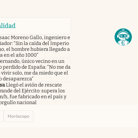
lidad
saac Moreno Gallo, ingeniero e
iador: “Sin la caída del Imperio
o, el hombre hubiera llegado a
a en el año 1000”
ernando, único vecino en un
o perdido de España: “No me da
vivir solo, me da miedo que el
o desaparezca”
sa
Llegó el avión de rescate
ande del Ejército: supera los
/h, fue fabricado en el país y
orgullo nacional
Horóscopo