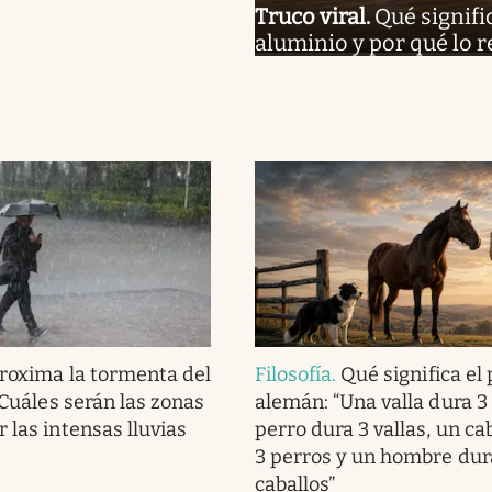
Truco viral
.
Qué signific
aluminio y por qué lo 
roxima la tormenta del
Filosofía
.
Qué significa el
. Cuáles serán las zonas
alemán: “Una valla dura 3
 las intensas lluvias
perro dura 3 vallas, un ca
3 perros y un hombre dur
caballos”