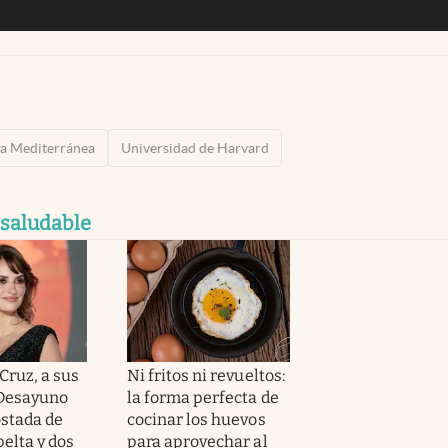
ta Mediterránea
Universidad de Harvard
 saludable
Cruz, a sus
Ni fritos ni revueltos:
“Desayuno
la forma perfecta de
ostada de
cocinar los huevos
elta y dos
para aprovechar al