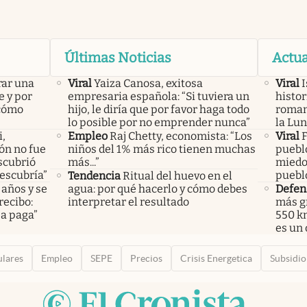
Últimas Noticias
Actua
rar una
Viral
Yaiza Canosa, exitosa
Viral
I
e y por
empresaria española: “Si tuviera un
histor
 cómo
hijo, le diría que por favor haga todo
roman
lo posible por no emprender nunca”
la Lun
i,
Empleo
Raj Chetty, economista: “Los
Viral
F
lón no fue
niños del 1% más rico tienen muchas
puebl
scubrió
más...”
miedo 
descubría”
puebl
Tendencia
Ritual del huevo en el
 años y se
agua: por qué hacerlo y cómo debes
Defen
recibo:
interpretar el resultado
más gr
sa paga”
550 km
es un 
ulares
Empleo
SEPE
Precios
Crisis Energetica
Subsidio