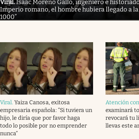
Viral
.
Isaac Moreno Gallo, ingeniero e historiador
Imperio romano, el hombre hubiera llegado a la
1000”
Viral
.
Yaiza Canosa, exitosa
Atención co
empresaria española: “Si tuviera un
examinará to
hijo, le diría que por favor haga
revocará tu l
todo lo posible por no emprender
llevas este a
nunca”