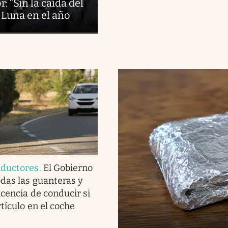
: “Sin la caída del
 Luna en el año
nductores
.
El Gobierno
das las guanteras y
icencia de conducir si
rtículo en el coche