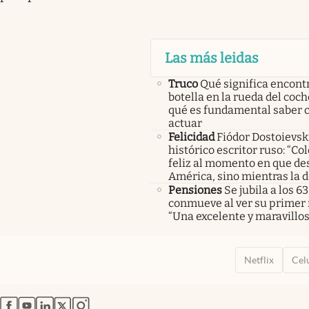
Las más leidas
Truco
Qué significa encont
botella en la rueda del coch
qué es fundamental saber
actuar
Felicidad
Fiódor Dostoievsk
histórico escritor ruso: “Co
feliz al momento en que de
América, sino mientras la 
Pensiones
Se jubila a los 63
conmueve al ver su primer 
“Una excelente y maravillo
Netflix
Cel
abre en nueva pestaña
abre en nueva pestaña
abre en nueva pestaña
abre en nueva pestaña
abre en nueva pestaña