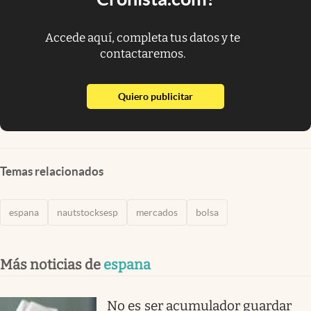
Accede aquí, completa tus datos y te
contactaremos.
abre en nueva pestaña
Quiero publicitar
Temas relacionados
espana
nautstocksesp
mercados
bolsa
Más noticias de
espana
No es ser acumulador guardar