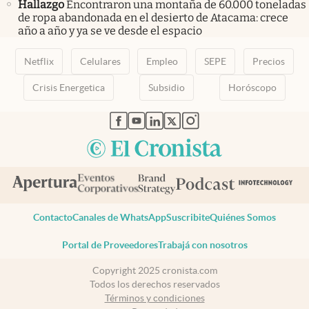
Hallazgo
Encontraron una montaña de 60.000 toneladas
de ropa abandonada en el desierto de Atacama: crece
año a año y ya se ve desde el espacio
Netflix
Celulares
Empleo
SEPE
Precios
Crisis Energetica
Subsidio
Horóscopo
abre en nueva pestaña
abre en nueva pestaña
abre en nueva pestaña
abre en nueva pestaña
abre en nueva pestaña
Contacto
Canales de WhatsApp
Suscribite
Quiénes Somos
Portal de Proveedores
Trabajá con nosotros
Copyright 2025 cronista.com
Todos los derechos reservados
Términos y condiciones