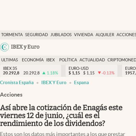
Últimas Noticias
TORMENTA
SEGURIDAD
JUBILADOS
VIVIENDA
ALQUILER
ACCIONE
Economía y finanzas
SOCIAL
Argentina
IBEX y Euro
Política
España
Actualidad
ULTIMAS
ECONOMÍA
IBEX
POLÍTICA
ACTUALIDAD
CRIPTOMONE
México
NOTICIAS
Y
Y
IBEX 35
EURO-USD
EURO
Criptomonedas
20.292,8
20.292,8
1.18
%
$
1,15
$
1,15
-0.13
%
USA
1957
FINANZAS
EURO
Cronista España
IBEX Y Euro
Espana
Colombia
España
Uruguay
Acciones
Así abre la cotización de Enagás este
viernes 12 de junio, ¿cuál es el
rendimiento de los dividendos?
Estos son los datos más importantes a los que prestar