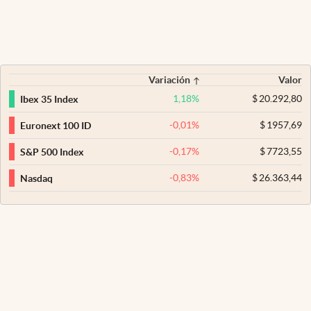
Variación
Valor
1,18
%
$
20.292,80
Ibex 35 Index
-0,01
%
$
1957,69
Euronext 100 ID
-0,17
%
$
7723,55
S&P 500 Index
-0,83
%
$
26.363,44
Nasdaq