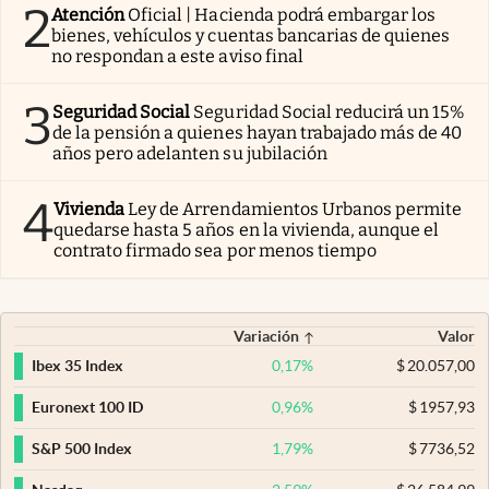
2
Atención
Oficial | Hacienda podrá embargar los
bienes, vehículos y cuentas bancarias de quienes
no respondan a este aviso final
3
Seguridad Social
Seguridad Social reducirá un 15%
de la pensión a quienes hayan trabajado más de 40
años pero adelanten su jubilación
4
Vivienda
Ley de Arrendamientos Urbanos permite
quedarse hasta 5 años en la vivienda, aunque el
contrato firmado sea por menos tiempo
Variación
Valor
0,17
%
$
20.057,00
Ibex 35 Index
0,96
%
$
1957,93
Euronext 100 ID
1,79
%
$
7736,52
S&P 500 Index