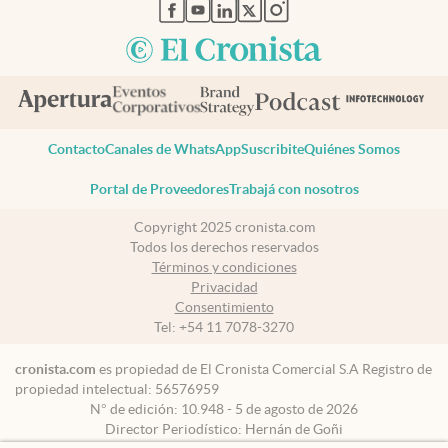
abre en nueva pestaña
abre en nueva pestaña
abre en nueva pestaña
abre en nueva pestaña
abre en nueva pestaña
Contacto
Canales de WhatsApp
Suscribite
Quiénes Somos
Portal de Proveedores
Trabajá con nosotros
Copyright 2025 cronista.com
Todos los derechos reservados
Términos y condiciones
Privacidad
Consentimiento
Tel:
+54 11 7078-3270
cronista.com
es propiedad de El Cronista Comercial S.A Registro de
propiedad intelectual: 56576959
N° de edición: 10.948 - 5 de agosto de 2026
Director Periodístico: Hernán de Goñi