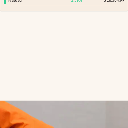
2,59
%
$
26.584,99
Nasdaq