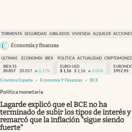
Últimas Noticias
TORMENTA
SEGURIDAD
JUBILADOS
VIVIENDA
ALQUILER
ACCIONE
Economía y finanzas
SOCIAL
Argentina
Economía y finanzas
Política
España
Actualidad
ULTIMAS
ECONOMÍA
IBEX
POLÍTICA
ACTUALIDAD
CRIPTOMONE
México
NOTICIAS
Y
Y
IBEX 35
EURO-USD
EURONEX
Criptomonedas
20.057
20.057
0.17
%
$
1,16
$
1,16
0.05
%
1957,93
USA
FINANZAS
EURO
Cronista España
Economía Y Finanzas
BCE
Colombia
España
Uruguay
Política monetaria
Lagarde explicó que el BCE no ha
terminado de subir los tipos de interés y
remarcó que la inflación "sigue siendo
fuerte"