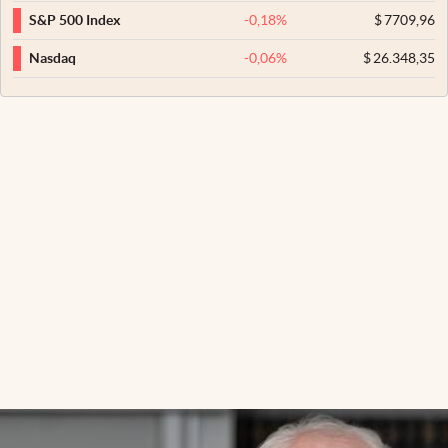
-0,18
%
$
7709,96
S&P 500 Index
-0,06
%
$
26.348,35
Nasdaq