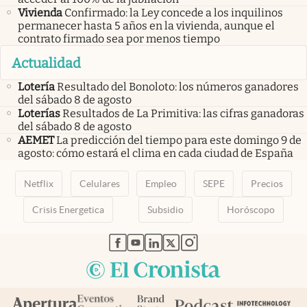
Vivienda
Confirmado: la Ley concede a los inquilinos
permanecer hasta 5 años en la vivienda, aunque el
contrato firmado sea por menos tiempo
Actualidad
Lotería
Resultado del Bonoloto: los números ganadores
del sábado 8 de agosto
Loterías
Resultados de La Primitiva: las cifras ganadoras
del sábado 8 de agosto
AEMET
La predicción del tiempo para este domingo 9 de
agosto: cómo estará el clima en cada ciudad de España
Netflix
Celulares
Empleo
SEPE
Precios
Crisis Energetica
Subsidio
Horóscopo
abre en nueva pestaña
abre en nueva pestaña
abre en nueva pestaña
abre en nueva pestaña
abre en nueva pestaña