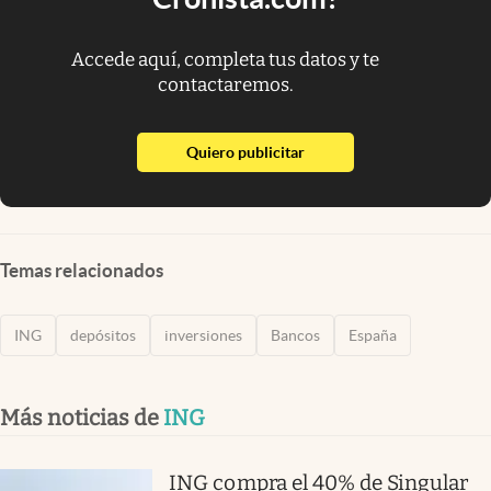
Accede aquí, completa tus datos y te
contactaremos.
abre en nueva pestaña
Quiero publicitar
Temas relacionados
ING
depósitos
inversiones
Bancos
España
Más noticias de
ING
ING compra el 40% de Singular