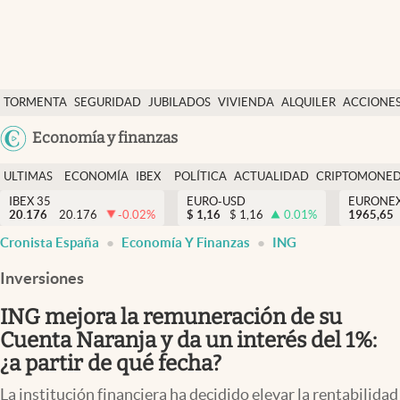
Últimas Noticias
TORMENTA
SEGURIDAD
JUBILADOS
VIVIENDA
ALQUILER
ACCIONE
Economía y finanzas
SOCIAL
Argentina
Economía y finanzas
Política
España
Actualidad
ULTIMAS
ECONOMÍA
IBEX
POLÍTICA
ACTUALIDAD
CRIPTOMONE
México
NOTICIAS
Y
Y
IBEX 35
EURO-USD
EURONE
Criptomonedas
20.176
20.176
-0.02
%
$
1,16
$
1,16
0.01
%
USA
1965,65
FINANZAS
EURO
Cronista España
Economía Y Finanzas
ING
Colombia
España
Uruguay
Inversiones
ING mejora la remuneración de su
Cuenta Naranja y da un interés del 1%:
¿a partir de qué fecha?
La institución financiera ha decidido elevar la rentabilidad