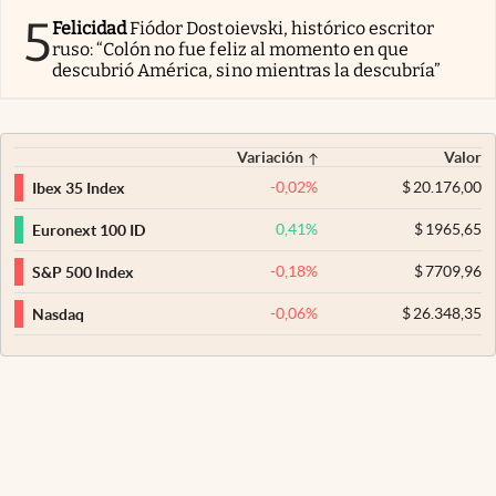
5
Felicidad
Fiódor Dostoievski, histórico escritor
ruso: “Colón no fue feliz al momento en que
descubrió América, sino mientras la descubría”
Variación
Valor
-0,02
%
$
20.176,00
Ibex 35 Index
0,41
%
$
1965,65
Euronext 100 ID
-0,18
%
$
7709,96
S&P 500 Index
-0,06
%
$
26.348,35
Nasdaq