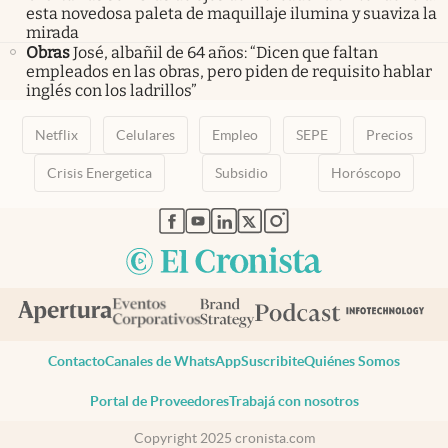
esta novedosa paleta de maquillaje ilumina y suaviza la
mirada
Obras
José, albañil de 64 años: “Dicen que faltan
empleados en las obras, pero piden de requisito hablar
inglés con los ladrillos”
Netflix
Celulares
Empleo
SEPE
Precios
Crisis Energetica
Subsidio
Horóscopo
abre en nueva pestaña
abre en nueva pestaña
abre en nueva pestaña
abre en nueva pestaña
abre en nueva pestaña
Contacto
Canales de WhatsApp
Suscribite
Quiénes Somos
Portal de Proveedores
Trabajá con nosotros
Copyright 2025 cronista.com