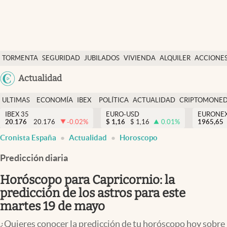
Últimas Noticias
TORMENTA
SEGURIDAD
JUBILADOS
VIVIENDA
ALQUILER
ACCIONE
Economía y finanzas
SOCIAL
Argentina
Actualidad
Política
España
Actualidad
ULTIMAS
ECONOMÍA
IBEX
POLÍTICA
ACTUALIDAD
CRIPTOMONE
México
NOTICIAS
Y
Y
IBEX 35
EURO-USD
EURONE
Criptomonedas
20.176
20.176
-0.02
%
$
1,16
$
1,16
0.01
%
USA
1965,65
FINANZAS
EURO
Cronista España
Actualidad
Horoscopo
Colombia
España
Uruguay
Predicción diaria
Horóscopo para Capricornio: la
predicción de los astros para este
martes 19 de mayo
¿Quieres conocer la predicción de tu horóscopo hoy sobre