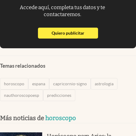
Accede aquí, completa tus datos y te
contactaremos.
abre en nueva pestaña
Quiero publicitar
Temas relacionados
horoscopo
espana
capricornio-signo
astrologia
nauthoroscopoesp
predicciones
Más noticias de
horoscopo