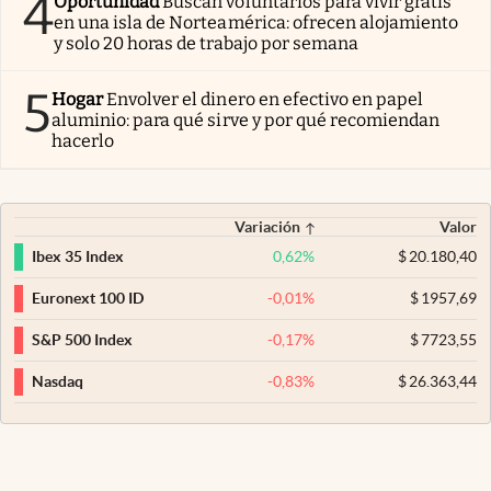
4
Oportunidad
Buscan voluntarios para vivir gratis
en una isla de Norteamérica: ofrecen alojamiento
y solo 20 horas de trabajo por semana
5
Hogar
Envolver el dinero en efectivo en papel
aluminio: para qué sirve y por qué recomiendan
hacerlo
Variación
Valor
0,62
%
$
20.180,40
Ibex 35 Index
-0,01
%
$
1957,69
Euronext 100 ID
-0,17
%
$
7723,55
S&P 500 Index
-0,83
%
$
26.363,44
Nasdaq