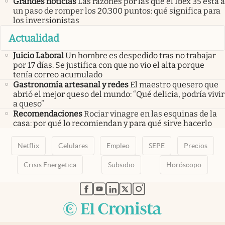
Grandes noticias
Las razones por las que el Ibex 35 está a
un paso de romper los 20.300 puntos: qué significa para
los inversionistas
Actualidad
Juicio Laboral
Un hombre es despedido tras no trabajar
por 17 días. Se justifica con que no vio el alta porque
tenía correo acumulado
Gastronomía artesanal y redes
El maestro quesero que
abrió el mejor queso del mundo: “Qué delicia, podría vivir
a queso”
Recomendaciones
Rociar vinagre en las esquinas de la
casa: por qué lo recomiendan y para qué sirve hacerlo
Netflix
Celulares
Empleo
SEPE
Precios
Crisis Energetica
Subsidio
Horóscopo
abre en nueva pestaña
abre en nueva pestaña
abre en nueva pestaña
abre en nueva pestaña
abre en nueva pestaña