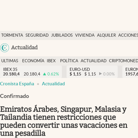
Últimas Noticias
TORMENTA
SEGURIDAD
JUBILADOS
VIVIENDA
ALQUILER
ACCIONE
Economía y finanzas
SOCIAL
Argentina
Actualidad
Política
España
Actualidad
ULTIMAS
ECONOMÍA
IBEX
POLÍTICA
ACTUALIDAD
CRIPTOMONE
México
NOTICIAS
Y
Y
IBEX 35
EURO-USD
EURO
Criptomonedas
20.180,4
20.180,4
0.62
%
$
1,15
$
1,15
0.00
%
USA
1957,
FINANZAS
EURO
Cronista España
Actualidad
Colombia
España
Uruguay
Confirmado
Emiratos Árabes, Singapur, Malasia y
Tailandia tienen restricciones que
pueden convertir unas vacaciones en
una pesadilla