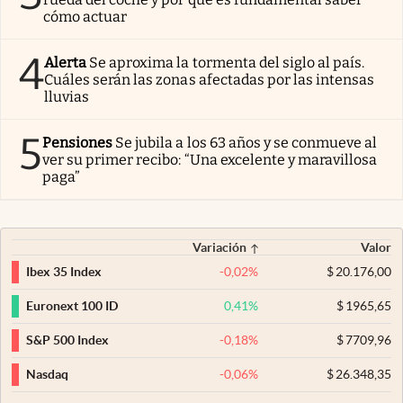
cómo actuar
4
Alerta
Se aproxima la tormenta del siglo al país.
Cuáles serán las zonas afectadas por las intensas
lluvias
5
Pensiones
Se jubila a los 63 años y se conmueve al
ver su primer recibo: “Una excelente y maravillosa
paga”
Variación
Valor
-0,02
%
$
20.176,00
Ibex 35 Index
0,41
%
$
1965,65
Euronext 100 ID
-0,18
%
$
7709,96
S&P 500 Index
-0,06
%
$
26.348,35
Nasdaq