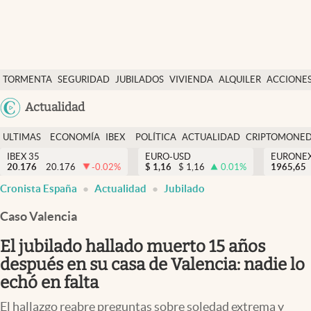
Últimas Noticias
TORMENTA
SEGURIDAD
JUBILADOS
VIVIENDA
ALQUILER
ACCIONE
Economía y finanzas
SOCIAL
Argentina
Actualidad
Política
España
Actualidad
ULTIMAS
ECONOMÍA
IBEX
POLÍTICA
ACTUALIDAD
CRIPTOMONE
México
NOTICIAS
Y
Y
IBEX 35
EURO-USD
EURONE
Criptomonedas
20.176
20.176
-0.02
%
$
1,16
$
1,16
0.01
%
USA
1965,65
FINANZAS
EURO
Cronista España
Actualidad
Jubilado
Colombia
España
Uruguay
Caso Valencia
El jubilado hallado muerto 15 años
después en su casa de Valencia: nadie lo
echó en falta
El hallazgo reabre preguntas sobre soledad extrema y