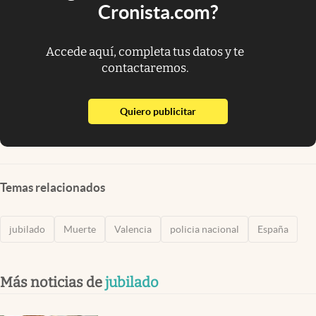
Cronista.com?
Accede aquí, completa tus datos y te
contactaremos.
abre en nueva pestaña
Quiero publicitar
Temas relacionados
jubilado
Muerte
Valencia
policia nacional
España
Más noticias de
jubilado