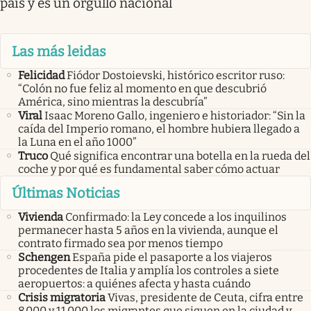
país y es un orgullo nacional
Las más leidas
Felicidad
Fiódor Dostoievski, histórico escritor ruso:
“Colón no fue feliz al momento en que descubrió
América, sino mientras la descubría”
Viral
Isaac Moreno Gallo, ingeniero e historiador: “Sin la
caída del Imperio romano, el hombre hubiera llegado a
la Luna en el año 1000”
Truco
Qué significa encontrar una botella en la rueda del
coche y por qué es fundamental saber cómo actuar
Últimas Noticias
Vivienda
Confirmado: la Ley concede a los inquilinos
permanecer hasta 5 años en la vivienda, aunque el
contrato firmado sea por menos tiempo
Schengen
España pide el pasaporte a los viajeros
procedentes de Italia y amplía los controles a siete
aeropuertos: a quiénes afecta y hasta cuándo
Crisis migratoria
Vivas, presidente de Ceuta, cifra entre
8.000 y 11.000 los migrantes que siguen en la ciudad y