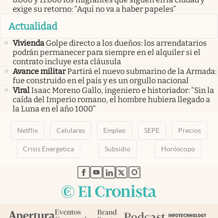
exige su retorno: “Aquí no va a haber papeles”
Actualidad
Vivienda
Golpe directo a los dueños: los arrendatarios
podrán permanecer para siempre en el alquiler si el
contrato incluye esta cláusula
Avance militar
Partirá el nuevo submarino de la Armada:
fue construido en el país y es un orgullo nacional
Viral
Isaac Moreno Gallo, ingeniero e historiador: “Sin la
caída del Imperio romano, el hombre hubiera llegado a
la Luna en el año 1000”
Netflix
Celulares
Empleo
SEPE
Precios
Crisis Energetica
Subsidio
Horóscopo
abre en nueva pestaña
abre en nueva pestaña
abre en nueva pestaña
abre en nueva pestaña
abre en nueva pestaña