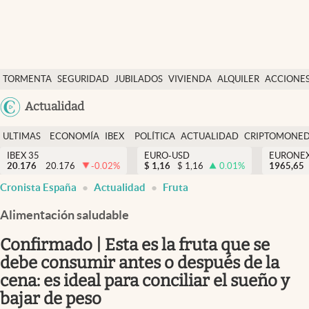
Últimas Noticias
TORMENTA
SEGURIDAD
JUBILADOS
VIVIENDA
ALQUILER
ACCIONE
Economía y finanzas
SOCIAL
Argentina
Actualidad
Política
España
Actualidad
ULTIMAS
ECONOMÍA
IBEX
POLÍTICA
ACTUALIDAD
CRIPTOMONE
México
NOTICIAS
Y
Y
IBEX 35
EURO-USD
EURONE
Criptomonedas
20.176
20.176
-0.02
%
$
1,16
$
1,16
0.01
%
USA
1965,65
FINANZAS
EURO
Cronista España
Actualidad
Fruta
Colombia
España
Uruguay
Alimentación saludable
Confirmado | Esta es la fruta que se
debe consumir antes o después de la
cena: es ideal para conciliar el sueño y
bajar de peso