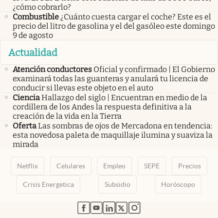
¿cómo cobrarlo?
Combustible
¿Cuánto cuesta cargar el coche? Este es el
precio del litro de gasolina y el del gasóleo este domingo
9 de agosto
Actualidad
Atención conductores
Oficial y confirmado | El Gobierno
examinará todas las guanteras y anulará tu licencia de
conducir si llevas este objeto en el auto
Ciencia
Hallazgo del siglo | Encuentran en medio de la
cordillera de los Andes la respuesta definitiva a la
creación de la vida en la Tierra
Oferta
Las sombras de ojos de Mercadona en tendencia:
esta novedosa paleta de maquillaje ilumina y suaviza la
mirada
Netflix
Celulares
Empleo
SEPE
Precios
Crisis Energetica
Subsidio
Horóscopo
abre en nueva pestaña
abre en nueva pestaña
abre en nueva pestaña
abre en nueva pestaña
abre en nueva pestaña