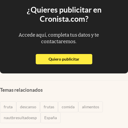
¿Quieres publicitar en
Cronista.com?
Accede aquí, completa tus datos y te
contactaremos.
abre en nueva pestaña
Quiero publicitar
Temas relacionados
fruta
descanso
frutas
comida
alimentos
nautbresultadoesp
España