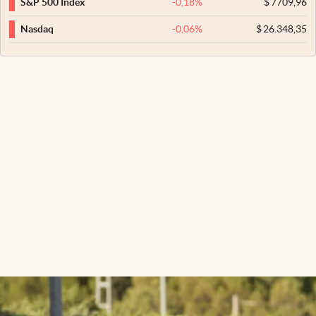
-0,18
%
$
7709,96
S&P 500 Index
-0,06
%
$
26.348,35
Nasdaq