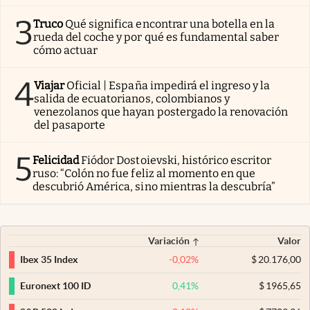
3
Truco
Qué significa encontrar una botella en la
rueda del coche y por qué es fundamental saber
cómo actuar
4
Viajar
Oficial | España impedirá el ingreso y la
salida de ecuatorianos, colombianos y
venezolanos que hayan postergado la renovación
del pasaporte
5
Felicidad
Fiódor Dostoievski, histórico escritor
ruso: “Colón no fue feliz al momento en que
descubrió América, sino mientras la descubría”
Variación
Valor
-0,02
%
$
20.176,00
Ibex 35 Index
0,41
%
$
1965,65
Euronext 100 ID