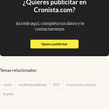
¿Quieres publicitar en
Cronista.com?
Accede aquí, completa tus datos y te
contactaremos.
abre en nueva pestaña
Quiero publicitar
Temas relacionados
coche
nautbresultadoesp
DGT
licencia de conducir
España