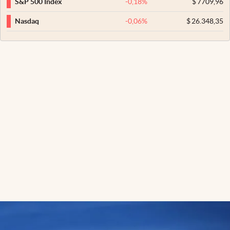
-0,18
%
$
7709,96
S&P 500 Index
-0,06
%
$
26.348,35
Nasdaq