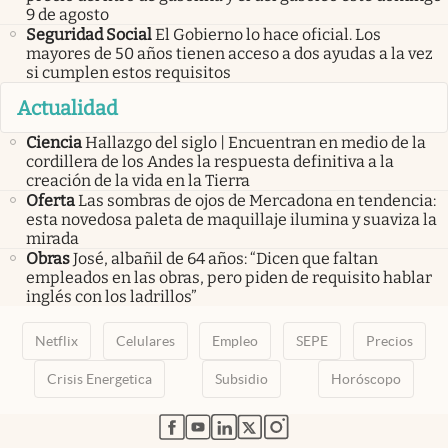
9 de agosto
Seguridad Social
El Gobierno lo hace oficial. Los
mayores de 50 años tienen acceso a dos ayudas a la vez
si cumplen estos requisitos
Actualidad
Ciencia
Hallazgo del siglo | Encuentran en medio de la
cordillera de los Andes la respuesta definitiva a la
creación de la vida en la Tierra
Oferta
Las sombras de ojos de Mercadona en tendencia:
esta novedosa paleta de maquillaje ilumina y suaviza la
mirada
Obras
José, albañil de 64 años: “Dicen que faltan
empleados en las obras, pero piden de requisito hablar
inglés con los ladrillos”
Netflix
Celulares
Empleo
SEPE
Precios
Crisis Energetica
Subsidio
Horóscopo
abre en nueva pestaña
abre en nueva pestaña
abre en nueva pestaña
abre en nueva pestaña
abre en nueva pestaña