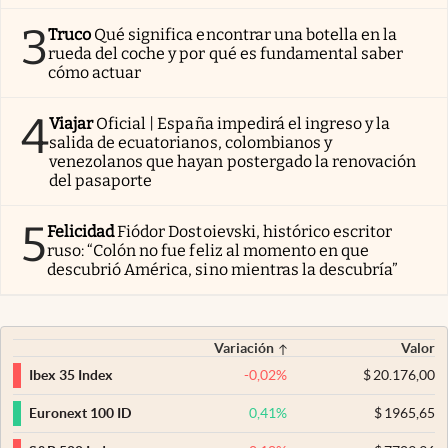
3
Truco
Qué significa encontrar una botella en la
rueda del coche y por qué es fundamental saber
cómo actuar
4
Viajar
Oficial | España impedirá el ingreso y la
salida de ecuatorianos, colombianos y
venezolanos que hayan postergado la renovación
del pasaporte
5
Felicidad
Fiódor Dostoievski, histórico escritor
ruso: “Colón no fue feliz al momento en que
descubrió América, sino mientras la descubría”
Variación
Valor
-0,02
%
$
20.176,00
Ibex 35 Index
0,41
%
$
1965,65
Euronext 100 ID