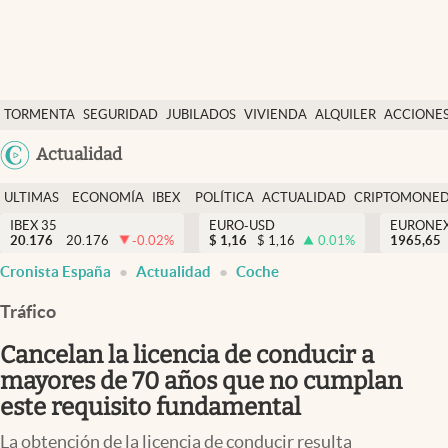
Últimas Noticias
TORMENTA
SEGURIDAD
JUBILADOS
VIVIENDA
ALQUILER
ACCIONE
Economía y finanzas
SOCIAL
Argentina
Actualidad
Política
España
Actualidad
ULTIMAS
ECONOMÍA
IBEX
POLÍTICA
ACTUALIDAD
CRIPTOMONE
México
NOTICIAS
Y
Y
IBEX 35
EURO-USD
EURONE
Criptomonedas
20.176
20.176
-0.02
%
$
1,16
$
1,16
0.01
%
USA
1965,65
FINANZAS
EURO
Cronista España
Actualidad
Coche
Colombia
España
Uruguay
Tráfico
Cancelan la licencia de conducir a
mayores de 70 años que no cumplan
este requisito fundamental
La obtención de la licencia de conducir resulta