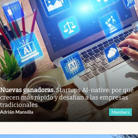
Nuevas ganadoras
.
Startups AI-native: por qué
crecen más rápido y desafían a las empresas
tradicionales
Adrián Mansilla
Members