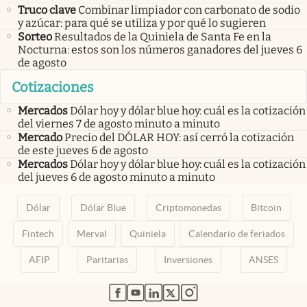
Truco clave
Combinar limpiador con carbonato de sodio
y azúcar: para qué se utiliza y por qué lo sugieren
Sorteo
Resultados de la Quiniela de Santa Fe en la
Nocturna: estos son los números ganadores del jueves 6
de agosto
Cotizaciones
Mercados
Dólar hoy y dólar blue hoy: cuál es la cotización
del viernes 7 de agosto minuto a minuto
Mercado
Precio del DÓLAR HOY: así cerró la cotización
de este jueves 6 de agosto
Mercados
Dólar hoy y dólar blue hoy: cuál es la cotización
del jueves 6 de agosto minuto a minuto
Dólar
Dólar Blue
Criptomonedas
Bitcoin
Fintech
Merval
Quiniela
Calendario de feriados
AFIP
Paritarias
Inversiones
ANSES
abre en nueva pestaña
abre en nueva pestaña
abre en nueva pestaña
abre en nueva pestaña
abre en nueva pestaña