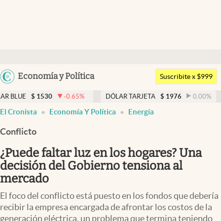
Últimas noticias
Dólar
Argentina
Economía y Política
Members
Suscribite x $999
España
Economía y Política
530
-0.65
%
DÓLAR TARJETA
$
1976
0.00
%
DÓLAR M
México
El Cronista
Economía Y Política
Energía
Finanzas y Mercados
USA
Conflicto
Mercados Online
Colombia
Uruguay
¿Puede faltar luz en los hogares? Una
Negocios
decisión del Gobierno tensiona al
Columnistas
mercado
Otras secciones
El foco del conflicto está puesto en los fondos que debería
recibir la empresa encargada de afrontar los costos de la
Apertura
generación eléctrica, un problema que termina teniendo