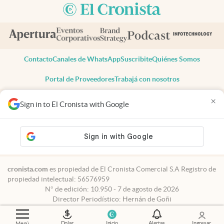
Contacto
Canales de WhatsApp
Suscribite
Quiénes Somos
Portal de Proveedores
Trabajá con nosotros
Copyright 2025 cronista.com
×
Sign in to El Cronista with Google
Todos los derechos reservados
Términos y condiciones
Privacidad
Consentimiento
Tel:
+54 11 7078-3270
cronista.com
es propiedad de El Cronista Comercial S.A Registro de
propiedad intelectual: 56576959
N° de edición: 10.950 - 7 de agosto de 2026
Director Periodístico: Hernán de Goñi
Dolar
Inicio
Alertas
Ingresar
Menú