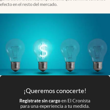
Infotechnology
efecto en el resto del mercado.
Clase
Clima
Mundial 2026
Eventos Corporativos
El Cronista Studio
Mediakit
abre en nueva pestaña
Argentina
¡Queremos conocerte!
Registrate sin cargo
en El Cronista
para una experiencia a tu medida.