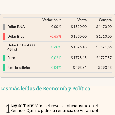
Variación
Venta
Compra
0,00
%
$
1520,00
$
1470,00
Dólar BNA
-0,65
%
$
1530,00
$
1510,00
Dólar Blue
Dólar CCL (GD30,
0,30
%
$
1576,16
$
1571,86
48 hs)
0,02
%
$
1728,45
$
1727,57
Euro
0,04
%
$
293,54
$
293,43
Real brasileño
Las más leídas de Economía y Política
1
Ley de Tierras
Tras el revés al oficialismo en el
Senado, Quirno pidió la renuncia de Villarruel