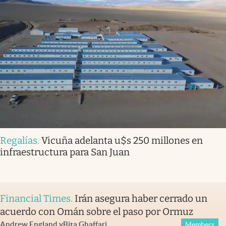
Regalías
.
Vicuña adelanta u$s 250 millones en
infraestructura para San Juan
Financial Times
.
Irán asegura haber cerrado un
acuerdo con Omán sobre el paso por Ormuz
Andrew England
y
Bita Ghaffari
Members