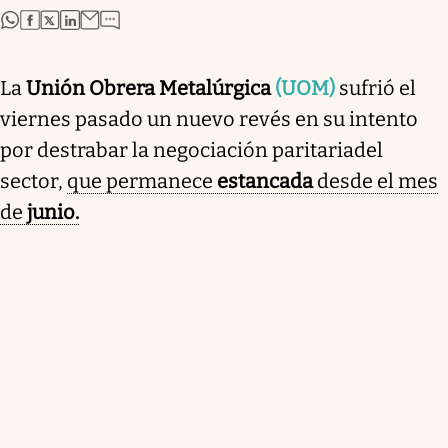
abre en nueva pestaña
abre en nueva pestaña
abre en nueva pestaña
abre en nueva pestaña
La
Unión Obrera Metalúrgica
(UOM)
sufrió el
viernes pasado un nuevo revés en su intento
por destrabar la negociación paritaria
del
sector,
que permanece
estancada
desde el mes
de
junio.