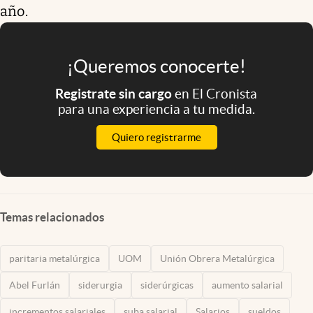
año.
¡Queremos conocerte!
Registrate sin cargo
en El Cronista
para una experiencia a tu medida.
Quiero registrarme
Temas relacionados
paritaria metalúrgica
UOM
Unión Obrera Metalúrgica
Abel Furlán
siderurgia
siderúrgicas
aumento salarial
incrementos salariales
suba salarial
Salarios
sueldos