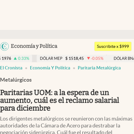
Últimas noticias
Dólar
Argentina
Economía y Política
Members
Suscribite x $999
España
Economía y Política
33
%
DÓLAR MEP
$
1518,45
-0.05
%
DÓLAR BNA
$
1520
México
El Cronista
Economía Y Política
Paritaria Metalúrgica
Finanzas y Mercados
USA
Metalúrgicos
Mercados Online
Colombia
Uruguay
Paritarias UOM: a la espera de un
Negocios
aumento, cuál es el reclamo salarial
Columnistas
para diciembre
Otras secciones
Los dirigentes metalúrgicos se reunieron con las máximas
autoridades de la Cámara de Acero para destrabar la
Apertura
negociación siderúrgica. Cuál fue el resultado del