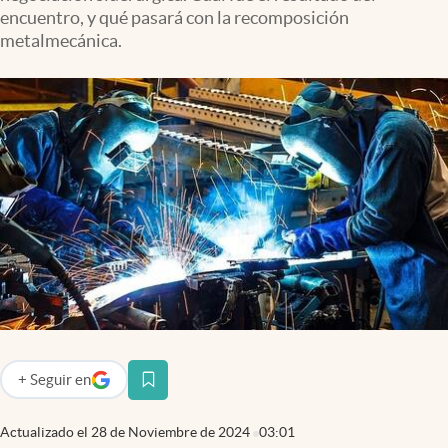
Infotechnology
encuentro, y qué pasará con la recomposición
metalmecánica.
Clase
Clima
Mundial 2026
Eventos Corporativos
El Cronista Studio
Mediakit
abre en nueva pestaña
Argentina
+
Seguir
en
abre en nueva pestaña
Actualizado el
28 de Noviembre de 2024
03:01