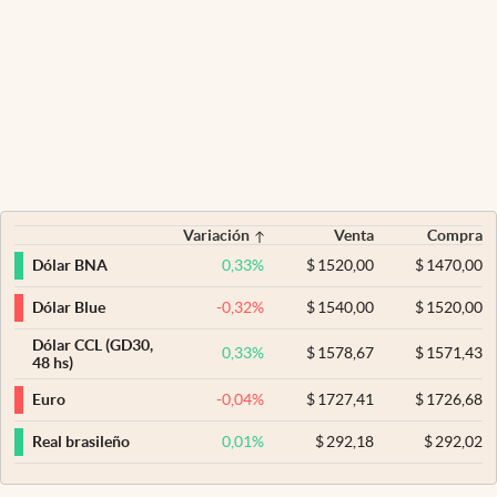
Variación
Venta
Compra
0,33
%
$
1520,00
$
1470,00
Dólar BNA
-0,32
%
$
1540,00
$
1520,00
Dólar Blue
Dólar CCL (GD30,
0,33
%
$
1578,67
$
1571,43
48 hs)
-0,04
%
$
1727,41
$
1726,68
Euro
0,01
%
$
292,18
$
292,02
Real brasileño