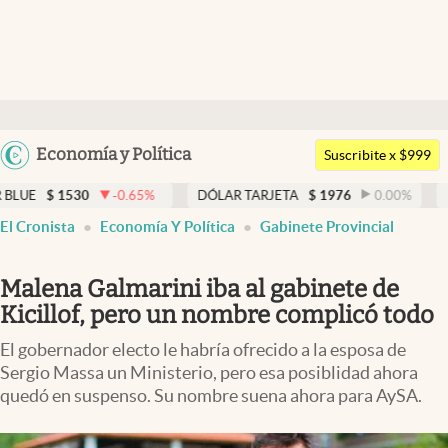
Últimas noticias
Dólar
Argentina
Economía y Política
Members
Suscribite x $999
España
Economía y Política
0
-0.65
%
DÓLAR TARJETA
$
1976
0.00
%
DÓLAR MEP
México
El Cronista
Economía Y Política
Gabinete Provincial
Finanzas y Mercados
USA
Mercados Online
Colombia
Malena Galmarini iba al gabinete de
Uruguay
Negocios
Kicillof, pero un nombre complicó todo
Columnistas
El gobernador electo le habría ofrecido a la esposa de
Sergio Massa un Ministerio, pero esa posiblidad ahora
Otras secciones
quedó en suspenso. Su nombre suena ahora para AySA.
Apertura