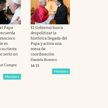
del Papa
El Gobierno busca
recuerda
despolitizar la
Francisco
histórica llegada del
ie es
Papa y activa una
 su tierra
mesa de
e serlo en
coordinación
Daniela Romero
el Compte
16:15
Members
Members