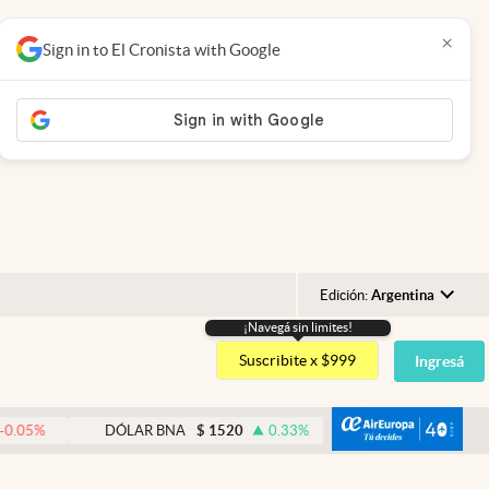
×
Sign in to El Cronista with Google
Edición:
Argentina
¡Navegá sin limites!
Argentina
Suscribite x $999
Ingresá
España
México
abre
DÓLAR BNA
$
1520
0.33
%
DÓLAR BLUE
$
1540
USA
Colombia