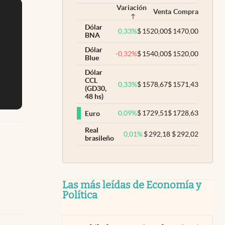
Variación
Venta
Compra
Dólar
0,33
%
$
1520,00
$
1470,00
BNA
Dólar
-0,32
%
$
1540,00
$
1520,00
Blue
Dólar
CCL
0,33
%
$
1578,67
$
1571,43
(GD30,
48 hs)
0,09
%
$
1729,51
$
1728,63
Euro
Real
0,01
%
$
292,18
$
292,02
brasileño
Las más leídas de Economía y
Política