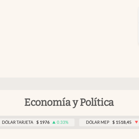
Economía y Política
TARJETA
$
1976
0.33
%
DÓLAR MEP
$
1518,45
-0.05
%