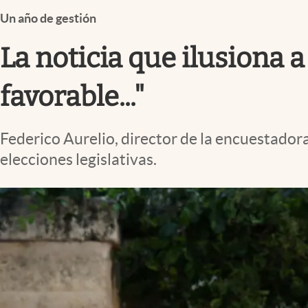
Infotechnology
Un año de gestión
Clase
La noticia que ilusiona a
Clima
Mundial 2026
favorable..."
Eventos Corporativos
Federico Aurelio, director de la encuestador
El Cronista Studio
elecciones legislativas.
Mediakit
abre en nueva pestaña