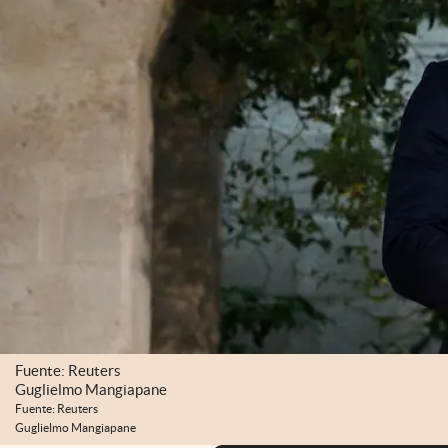
Fuente: Reuters
Guglielmo Mangiapane
Fuente: Reuters
Guglielmo Mangiapane