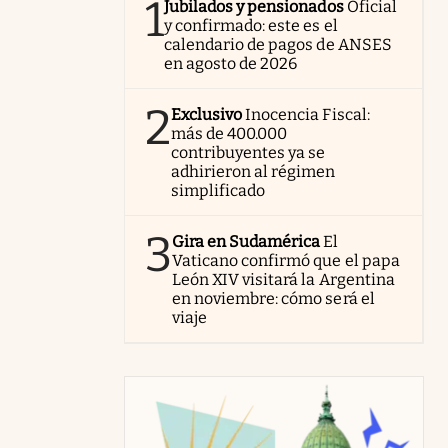
1
Jubilados y pensionados
Oficial
y confirmado: este es el
calendario de pagos de ANSES
en agosto de 2026
2
Exclusivo
Inocencia Fiscal:
más de 400.000
contribuyentes ya se
adhirieron al régimen
simplificado
3
Gira en Sudamérica
El
Vaticano confirmó que el papa
León XIV visitará la Argentina
en noviembre: cómo será el
viaje