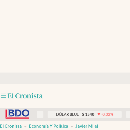
Últimas noticias
Dólar
Members
Economía y Política
Finanzas y Mercados
Mercados Online
Negocios
Columnistas
abre en nueva pestaña
Otras secciones
0
0.33
%
DÓLAR BLUE
$
1540
-0.32
%
DÓLAR 
Apertura
El Cronista
Economía Y Política
Javier Milei