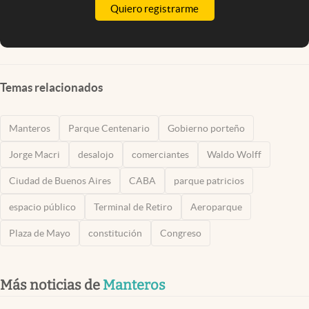
Quiero registrarme
Temas relacionados
Manteros
Parque Centenario
Gobierno porteño
Jorge Macri
desalojo
comerciantes
Waldo Wolff
Ciudad de Buenos Aires
CABA
parque patricios
espacio público
Terminal de Retiro
Aeroparque
Plaza de Mayo
constitución
Congreso
Más noticias de
Manteros