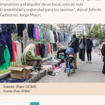
Infotechnology
impuestos y el alquiler de un local, esto es más
tranquilidad y seguridad para los vecinos", dijo el Jefe de
Clase
Gobierno, Jorge Macri.
Clima
Mundial 2026
Eventos Corporativos
El Cronista Studio
Mediakit
abre en nueva pestaña
Argentina
Fuente: (Foto: GCBA)
Fuente: (Foto: GCBA)