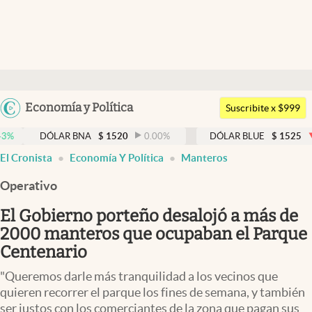
Últimas noticias
Dólar
Argentina
Economía y Política
Members
Suscribite x $999
España
Economía y Política
DÓLAR BNA
$
1520
0.00
%
DÓLAR BLUE
$
1525
-0.33
%
México
El Cronista
Economía Y Política
Manteros
Finanzas y Mercados
USA
Operativo
Mercados Online
Colombia
Uruguay
El Gobierno porteño desalojó a más de
Negocios
2000 manteros que ocupaban el Parque
Columnistas
Centenario
Otras secciones
"Queremos darle más tranquilidad a los vecinos que
quieren recorrer el parque los fines de semana, y también
Apertura
ser justos con los comerciantes de la zona que pagan sus