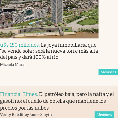
u$s 150 millones
.
La joya inmobiliaria que
“se vende sola”: será la nueva torre más alta
del país y dará 100% al río
Micaela Mura
Members
Financial Times
.
El petróleo baja, pero la nafta y el
gasoil no: el cuello de botella que mantiene los
precios por las nubes
Verity Ratcliffe
y
Jamie Smyth
Members