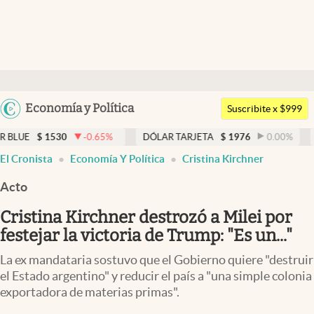
Últimas noticias
Dólar
Argentina
Economía y Política
Members
Suscribite x $999
España
Economía y Política
-0.65
%
DÓLAR TARJETA
$
1976
0.00
%
DÓLAR MEP
$
México
abre en nueva pestaña
El Cronista
Economía Y Política
Cristina Kirchner
Finanzas y Mercados
USA
Acto
Mercados Online
Colombia
Uruguay
Cristina Kirchner destrozó a Milei por
Negocios
festejar la victoria de Trump: "Es un..."
Columnistas
La ex mandataria sostuvo que el Gobierno quiere "destruir
Otras secciones
el Estado argentino" y reducir el país a "una simple colonia
exportadora de materias primas".
Apertura