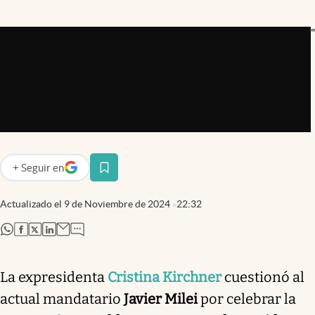
Infotechnology
"
Clase
Clima
Mundial 2026
Eventos Corporativos
El Cronista Studio
+
Seguir
en
Mediakit
abre en nueva pestaña
abre en nueva pestaña
Actualizado el
9 de Noviembre de 2024
22:32
Argentina
abre en nueva pestaña
abre en nueva pestaña
abre en nueva pestaña
abre en nueva pestaña
La expresidenta
Cristina Kirchner
cuestionó al
actual mandatario
Javier Milei
por celebrar la