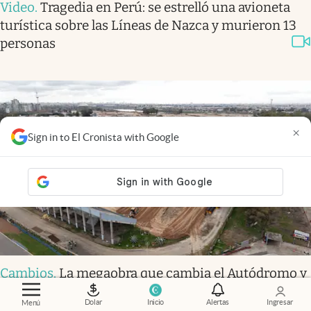
Video
.
Tragedia en Perú: se estrelló una avioneta
turística sobre las Líneas de Nazca y murieron 13
personas
×
Sign in to El Cronista with Google
Cambios
.
La megaobra que cambia el Autódromo y
busca traer la Fórmula 1 de vuelta a la Argentina
Dolar
Inicio
Alertas
Ingresar
Menú