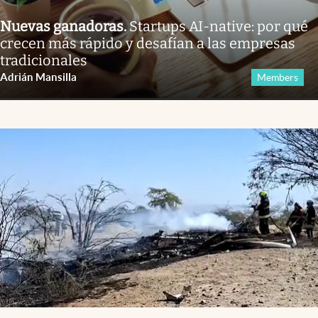
Nuevas ganadoras
.
Startups AI-native: por qué
crecen más rápido y desafían a las empresas
tradicionales
Adrián Mansilla
Members