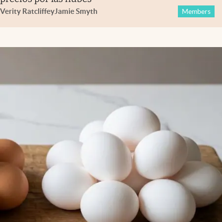
Verity Ratcliffe
y
Jamie Smyth
Members