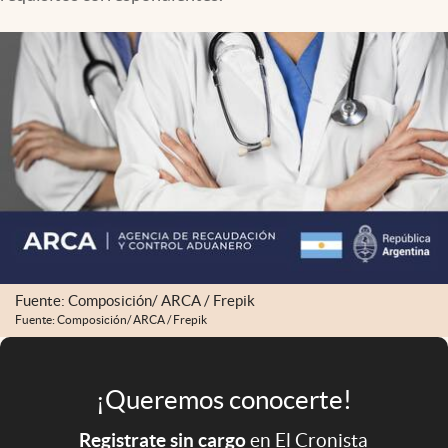
Infotechnology
Clase
Clima
Mundial 2026
Eventos Corporativos
El Cronista Studio
Mediakit
abre en nueva pestaña
Argentina
Fuente: Composición/ ARCA / Frepik
Fuente: Composición/ ARCA / Frepik
¡Queremos conocerte!
Registrate sin cargo
en El Cronista