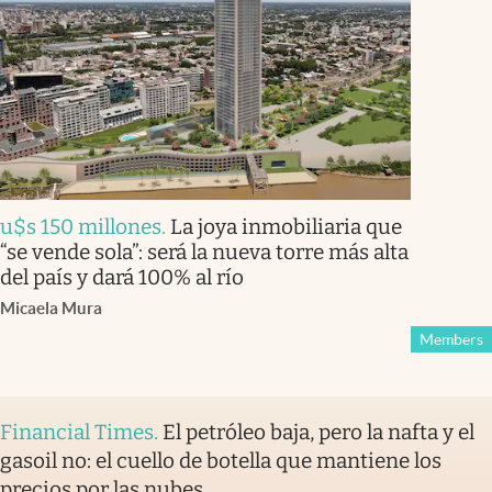
u$s 150 millones
.
La joya inmobiliaria que
“se vende sola”: será la nueva torre más alta
del país y dará 100% al río
Micaela Mura
Members
Financial Times
.
El petróleo baja, pero la nafta y el
gasoil no: el cuello de botella que mantiene los
precios por las nubes