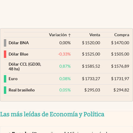
Variación
Venta
Compra
0,00
%
$
1520,00
$
1470,00
Dólar BNA
-0,33
%
$
1525,00
$
1505,00
Dólar Blue
Dólar CCL (GD30,
0,87
%
$
1585,52
$
1576,89
48 hs)
0,08
%
$
1733,27
$
1731,97
Euro
0,05
%
$
295,03
$
294,82
Real brasileño
Las más leídas de Economía y Política