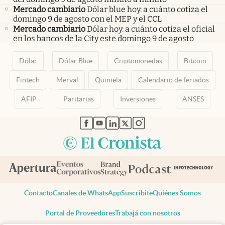
Mercado cambiario
Dólar blue hoy: a cuánto cotiza el
domingo 9 de agosto con el MEP y el CCL
Mercado cambiario
Dólar hoy: a cuánto cotiza el oficial
en los bancos de la City este domingo 9 de agosto
Dólar
Dólar Blue
Criptomonedas
Bitcoin
Fintech
Merval
Quiniela
Calendario de feriados
AFIP
Paritarias
Inversiones
ANSES
abre en nueva pestaña
abre en nueva pestaña
abre en nueva pestaña
abre en nueva pestaña
abre en nueva pestaña
Contacto
Canales de WhatsApp
Suscribite
Quiénes Somos
Portal de Proveedores
Trabajá con nosotros