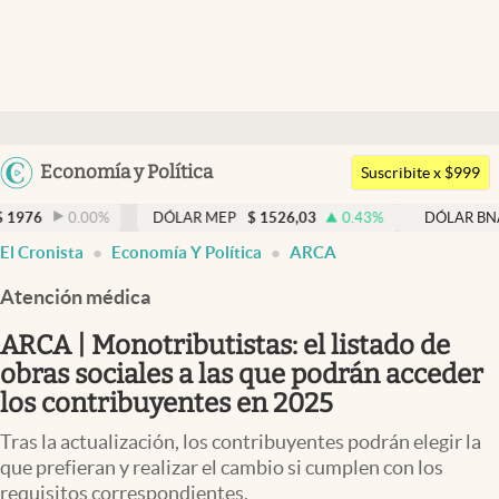
Últimas noticias
Dólar
Argentina
Economía y Política
Members
Suscribite x $999
España
Economía y Política
00
%
DÓLAR MEP
$
1526,03
0.43
%
DÓLAR BNA
$
1520
México
El Cronista
Economía Y Política
ARCA
Finanzas y Mercados
USA
Atención médica
Mercados Online
Colombia
Uruguay
ARCA | Monotributistas: el listado de
Negocios
obras sociales a las que podrán acceder
Columnistas
los contribuyentes en 2025
Otras secciones
Tras la actualización, los contribuyentes podrán elegir la
que prefieran y realizar el cambio si cumplen con los
Apertura
requisitos correspondientes.