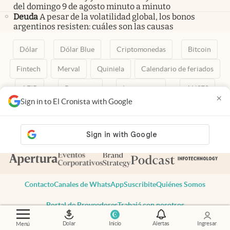
del domingo 9 de agosto minuto a minuto
Deuda
A pesar de la volatilidad global, los bonos
argentinos resisten: cuáles son las causas
Dólar
Dólar Blue
Criptomonedas
Bitcoin
Fintech
Merval
Quiniela
Calendario de feriados
AFIP
Paritarias
Inversiones
ANSES
×
Sign in to El Cronista with Google
abre en nueva pestaña
abre en nueva pestaña
abre en nueva pestaña
abre en nueva pestaña
abre en nueva pestaña
Contacto
Canales de WhatsApp
Suscribite
Quiénes Somos
Portal de Proveedores
Trabajá con nosotros
Copyright 2025 cronista.com
Dolar
Inicio
Alertas
Ingresar
Menú