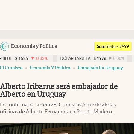
Últimas noticias
Dólar
Argentina
Economía y Política
Members
Suscribite x $999
España
Economía y Política
-0.33
%
DÓLAR TARJETA
$
1976
0.00
%
DÓLAR MEP
$
México
El Cronista
Economía Y Política
Embajada En Uruguay
Finanzas y Mercados
USA
Mercados Online
Colombia
Alberto Iribarne será embajador de
Uruguay
Negocios
Alberto en Uruguay
Columnistas
Lo confirmaron a <em>El Cronista</em> desde las
oficinas de Alberto Fernández en Puerto Madero.
Otras secciones
Apertura