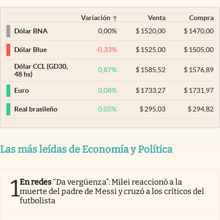
Variación
Venta
Compra
0,00
%
$
1520,00
$
1470,00
Dólar BNA
-0,33
%
$
1525,00
$
1505,00
Dólar Blue
Dólar CCL (GD30,
0,87
%
$
1585,52
$
1576,89
48 hs)
0,08
%
$
1733,27
$
1731,97
Euro
0,05
%
$
295,03
$
294,82
Real brasileño
Las más leídas de Economía y Política
1
En redes
“Da vergüenza”: Milei reaccionó a la
muerte del padre de Messi y cruzó a los críticos del
futbolista