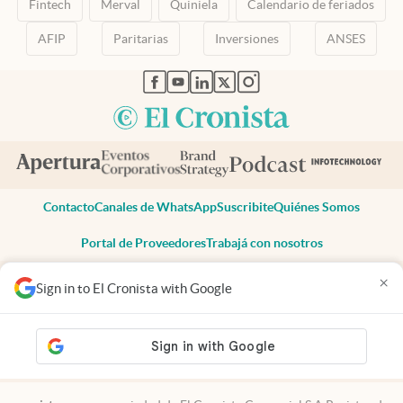
Fintech
Merval
Quiniela
Calendario de feriados
AFIP
Paritarias
Inversiones
ANSES
abre en nueva pestaña
abre en nueva pestaña
abre en nueva pestaña
abre en nueva pestaña
abre en nueva pestaña
Contacto
Canales de WhatsApp
Suscribite
Quiénes Somos
Portal de Proveedores
Trabajá con nosotros
Copyright 2025 cronista.com
×
Sign in to El Cronista with Google
Todos los derechos reservados
Términos y condiciones
Privacidad
Consentimiento
Tel:
+54 11 7078-3270