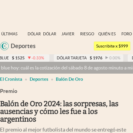
Últimas noticias
ÚLTIMAS
DÓLAR
DÓLAR
JAVIER
RIESGO
QUIÉN ES
FORO
Dólar
NOTICIAS
BLUE
MILEI
PAÍS
QUIÉN
Deportes
Argentina
Members
Suscribite x $999
España
Economía y Política
-0.33
%
DÓLAR TARJETA
$
1976
0.00
%
DÓLAR MEP
$
15
México
es la cotización del sábado 8 de agosto minuto a minuto
Dólar hoy y
Finanzas y Mercados
USA
El Cronista
Deportes
Balón De Oro
Mercados Online
Colombia
Uruguay
Premio
Negocios
Balón de Oro 2024: las sorpresas, las
Columnistas
ausencias y cómo les fue a los
Otras secciones
argentinos
Apertura
El premio al mejor futbolista del mundo se entregó este