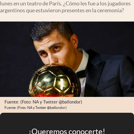
lunes en un teatro de París. ¿Cómo les fue a los jugadores
Infotechnology
argentinos que estuvieron presentes en la ceremonia?
Clase
Clima
Mundial 2026
Eventos Corporativos
El Cronista Studio
Mediakit
abre en nueva pestaña
Argentina
Fuente: (Foto: NA y Twitter @ballondor)
Fuente: (Foto: NA y Twitter @ballondor)
¡Queremos conocerte!