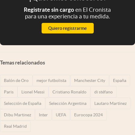
Registrate sin cargo
en El Cronista
para una experiencia a tu medida.
Quiero registrarme
Temas relacionados
Balón de Oro
mejor futbolista
Manchester City
España
Paris
Lionel Messi
Cristiano Ronaldo
di stéfano
Selección de España
Selección Argentina
Lautaro Martínez
Dibu Martinez
Inter
UEFA
Eurocopa 2024
Real Madrid