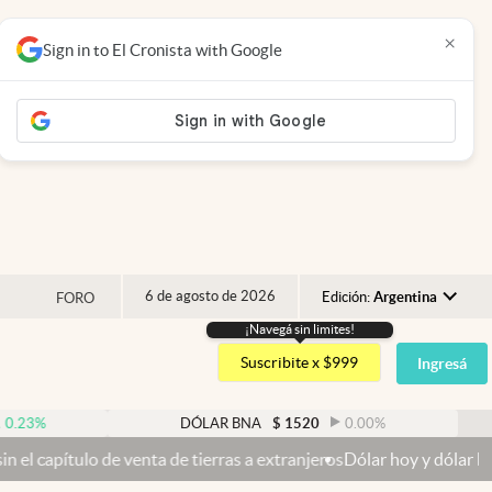
×
Sign in to El Cronista with Google
6 de agosto de 2026
Edición:
Argentina
FORO
¡Navegá sin limites!
Argentina
Suscribite x $999
Ingresá
España
México
DÓLAR BNA
$
1520
0.00
%
D
USA
de venta de tierras a extranjeros
Dólar hoy y dólar blue hoy: cuál e
Colombia