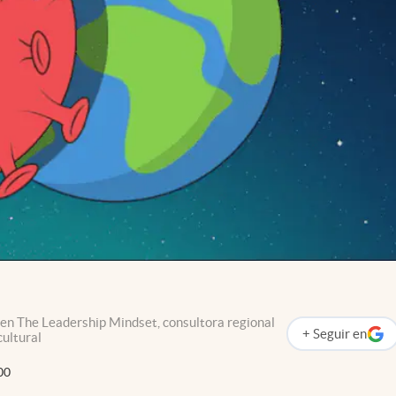
en The Leadership Mindset, consultora regional
+
Seguir
en
cultural
abre en nueva p
00