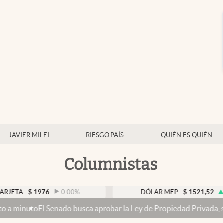
JAVIER MILEI
RIESGO PAÍS
QUIÉN ES QUIÉN
Columnistas
$
1976
0.00
%
DÓLAR MEP
$
1521,52
0.23
%
 Senado busca aprobar la Ley de Propiedad Privada, sin el capítulo 