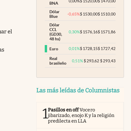
0,00
%
$
1520,00
$
1470,00
BNA
Dólar
-0,65
%
$
1530,00
$
1510,00
Blue
Dólar
CCL
ar el
0,30
%
$
1576,16
$
1571,86
(GD30,
48 hs)
0,01
%
$
1728,15
$
1727,42
Euro
as
Real
0,51
%
$
293,62
$
293,43
brasileño
Las más leídas de Columnistas
1
Pasillos en off
Vocero
jibarizado, enojo K y la religión
predilecta en LLA