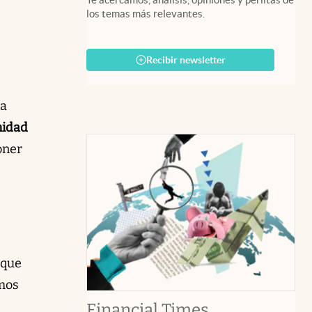
los temas más relevantes.
Recibir newsletter
na
nidad
poner
 que
amos
abre en nuev
Financial Times