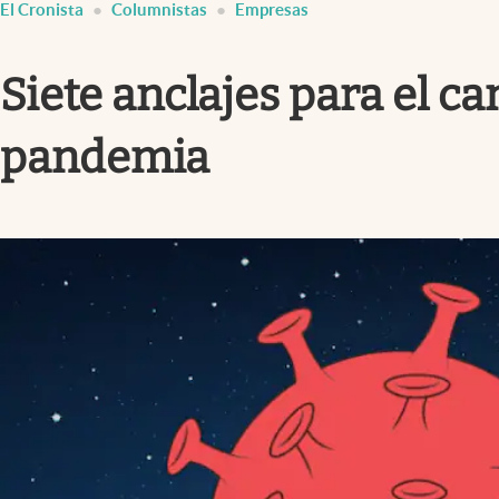
El Cronista
Columnistas
Empresas
Infotechnology
Clase
Siete anclajes para el c
Clima
Mundial 2026
pandemia
Eventos Corporativos
El Cronista Studio
Mediakit
abre en nueva pestaña