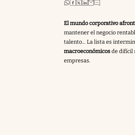
abre en nueva pestaña
abre en nueva pestaña
abre en nueva pestaña
abre en nueva pestaña
El mundo corporativo afront
mantener el negocio rentable
talento... La lista es intermi
macroeconómicos
de difíci
empresas.