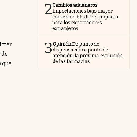
2
Cambios aduaneros
Importaciones bajo mayor
control en EE.UU.: el impacto
para los exportadores
extranjeros
3
rimer
Opinión
De punto de
dispensación a punto de
o de
atención: la próxima evolución
de las farmacias
n que