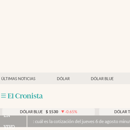
Últimas noticias
Dólar
Members
Economía y Política
Finanzas y Mercados
Mercados Online
ÚLTIMAS NOTICIAS
DÓLAR
DÓLAR BLUE
Negocios
Columnistas
Otras secciones
DÓLAR BLUE
$
1530
-0.65
%
DÓLAR TARJETA
EN
hoy: cuál es la cotización del jueves 6 de agosto minuto a minuto
El
Apertura
VIVO