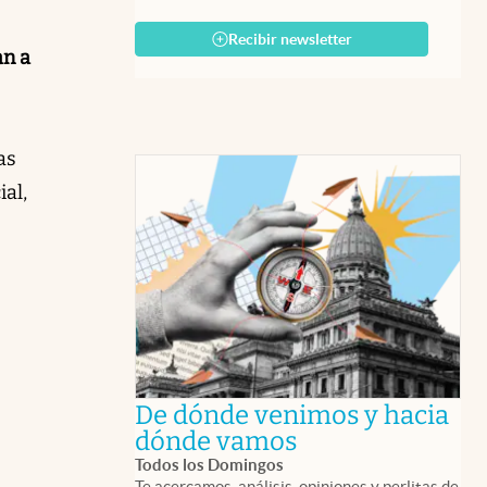
Recibir newsletter
an a
as
ial,
De dónde venimos y hacia
abre en nueva 
dónde vamos
Todos los Domingos
Te acercamos, análisis, opiniones y perlitas de