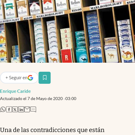
Infotechnology
Clase
Clima
Mundial 2026
Eventos Corporativos
El Cronista Studio
Mediakit
+
Seguir
en
abre en nueva pestaña
abre en nueva pestaña
Argentina
Enrique Caride
Actualizado el
7 de Mayo de 2020
03:00
abre en nueva pestaña
abre en nueva pestaña
abre en nueva pestaña
abre en nueva pestaña
Una de las contradicciones que están