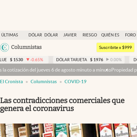
Últimas noticias
ÚLTIMAS
DÓLAR
DÓLAR
JAVIER
RIESGO
QUIÉN ES
FORO
Dólar
NOTICIAS
BLUE
MILEI
PAÍS
QUIÉN
Argentina
Columnistas
Members
Suscribite x $999
España
Economía y Política
30
-0.65
%
DÓLAR TARJETA
$
1976
0.00
%
DÓLAR MEP
México
jueves 6 de agosto minuto a minuto
Propiedad privada: con cruces y 
Finanzas y Mercados
USA
El Cronista
Columnistas
COVID-19
Mercados Online
Colombia
Uruguay
Negocios
Las contradicciones comerciales que
Columnistas
genera el coronavirus
Otras secciones
Apertura