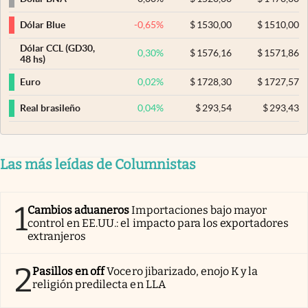
-0,65
%
$
1530,00
$
1510,00
Dólar Blue
Dólar CCL (GD30,
0,30
%
$
1576,16
$
1571,86
48 hs)
0,02
%
$
1728,30
$
1727,57
Euro
0,04
%
$
293,54
$
293,43
Real brasileño
Las más leídas de Columnistas
1
Cambios aduaneros
Importaciones bajo mayor
control en EE.UU.: el impacto para los exportadores
extranjeros
2
Pasillos en off
Vocero jibarizado, enojo K y la
religión predilecta en LLA