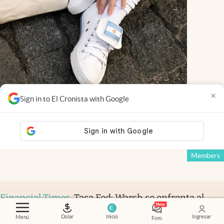
×
Sign in to El Cronista with Google
Giro
.
El traspié de la “última” marca de
zapatillas: de fabricar 1 millón de pares a
vender 300.000 importadas
Ricardo Quesada
Members
Financial Times
.
Tasa Fed: Warsh se enfrenta al
mercado y redobla su estrategia
Dolar
Inicio
Ingresar
Menú
Foro
Claire Jones
Members