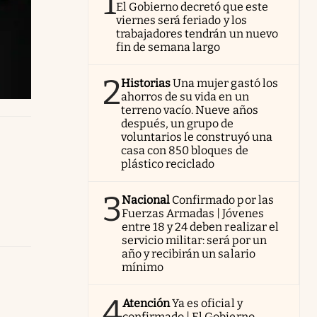
1
El Gobierno decretó que este
viernes será feriado y los
trabajadores tendrán un nuevo
fin de semana largo
2
Historias
Una mujer gastó los
ahorros de su vida en un
terreno vacío. Nueve años
después, un grupo de
voluntarios le construyó una
casa con 850 bloques de
plástico reciclado
3
Nacional
Confirmado por las
Fuerzas Armadas | Jóvenes
entre 18 y 24 deben realizar el
servicio militar: será por un
año y recibirán un salario
mínimo
4
Atención
Ya es oficial y
confirmado | El Gobierno