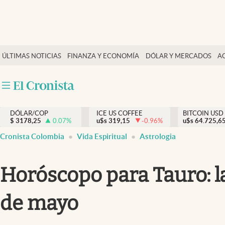
Finanzas y economía
ÚLTIMAS NOTICIAS
FINANZA Y ECONOMÍA
DÓLAR Y MERCADOS
A
Salud y nutrición
Vida espiritual
Actualidad
DÓLAR/COP
ICE US COFFEE
BITCOIN USD
Tiempo libre
$
3178,25
0.07
%
u$s
319,15
-0.96
%
u$s
64.725,6
Dólar y mercados
Cronista Colombia
Vida Espiritual
Astrologia
Curiosidades
Horóscopo para Tauro: la
de mayo