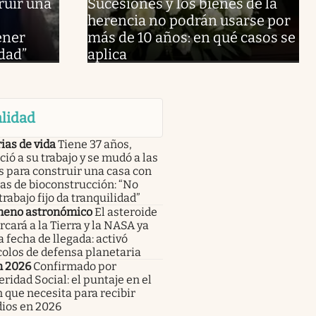
truir una
Sucesiones y los bienes de la
herencia no podrán usarse por
ener
más de 10 años: en qué casos se
idad”
aplica
lidad
ias de vida
Tiene 37 años,
ió a su trabajo y se mudó a las
s para construir una casa con
as de bioconstrucción: “No
trabajo fijo da tranquilidad”
eno astronómico
El asteroide
rcará a la Tierra y la NASA ya
a fecha de llegada: activó
olos de defensa planetaria
n 2026
Confirmado por
ridad Social: el puntaje en el
 que necesita para recibir
dios en 2026