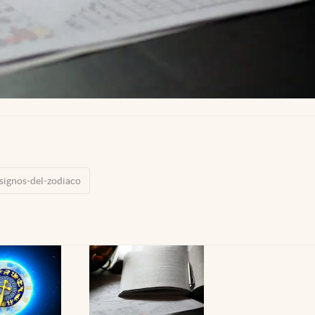
signos-del-zodiaco