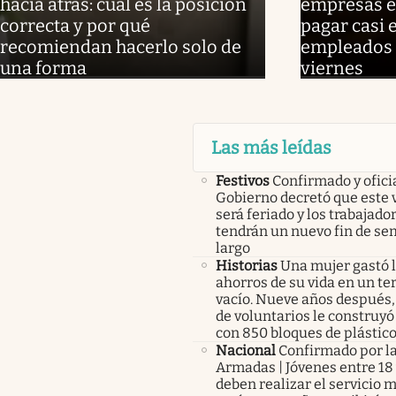
hacia atrás: cuál es la posición
empresas e
correcta y por qué
pagar casi e
recomiendan hacerlo solo de
empleados 
una forma
viernes
Las más leídas
Festivos
Confirmado y oficia
Gobierno decretó que este 
será feriado y los trabajado
tendrán un nuevo fin de s
largo
Historias
Una mujer gastó 
ahorros de su vida en un te
vacío. Nueve años después,
de voluntarios le construyó
con 850 bloques de plástico
Nacional
Confirmado por l
Armadas | Jóvenes entre 18 
deben realizar el servicio mi