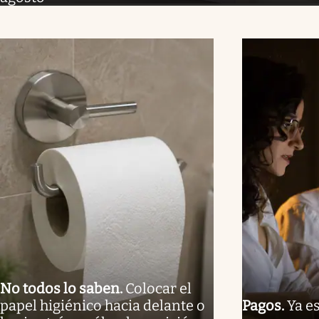
No todos lo saben
.
Colocar el
papel higiénico hacia delante o
Pagos
.
Ya es