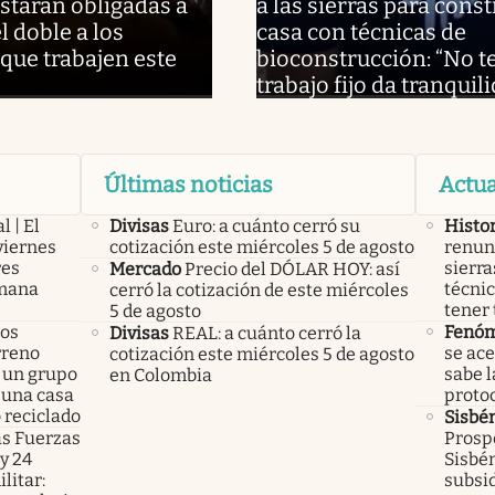
starán obligadas a
a las sierras para cons
l doble a los
casa con técnicas de
que trabajen este
bioconstrucción: “No t
trabajo fijo da tranquil
Últimas noticias
Actua
l | El
Divisas
Euro: a cuánto cerró su
Histor
viernes
cotización este miércoles 5 de agosto
renunc
res
sierra
Mercado
Precio del DÓLAR HOY: así
emana
técnic
cerró la cotización de este miércoles
tener 
5 de agosto
los
Fenóm
Divisas
REAL: a cuánto cerró la
rreno
se ace
cotización este miércoles 5 de agosto
 un grupo
sabe l
en Colombia
 una casa
protoc
 reciclado
Sisbé
as Fuerzas
Prospe
y 24
Sisbén
litar:
subsi