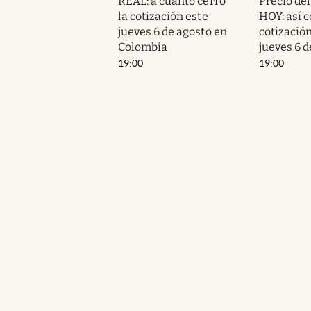
REAL: a cuánto cerró
Precio de
la cotización este
HOY: así c
jueves 6 de agosto en
cotización
Colombia
jueves 6 d
19:00
19:00