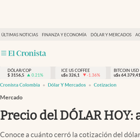
Finanzas y economía
ÚLTIMAS NOTICIAS
FINANZA Y ECONOMÍA
DÓLAR Y MERCADOS
A
Salud y nutrición
Vida espiritual
Actualidad
DÓLAR/COP
ICE US COFFEE
BITCOIN USD
Tiempo libre
$
3156,5
0.21
%
u$s
326,1
-1.36
%
u$s
64.379,4
Dólar y mercados
Cronista Colombia
Dólar Y Mercados
Cotizacion
Curiosidades
Mercado
Precio del DÓLAR HOY: as
Conoce a cuánto cerró la cotización del dólar