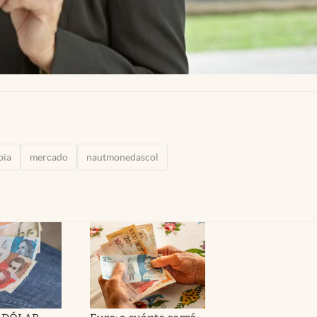
bia
mercado
nautmonedascol