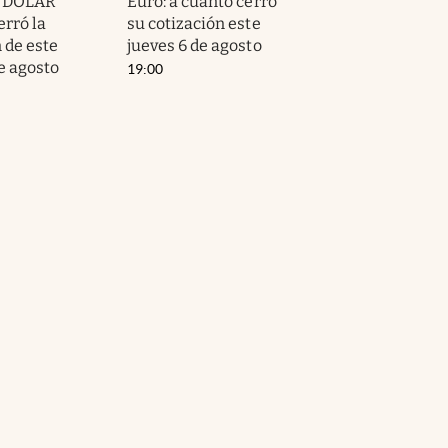
l DÓLAR
Euro: a cuánto cerró
erró la
su cotización este
 de este
jueves 6 de agosto
e agosto
19:00