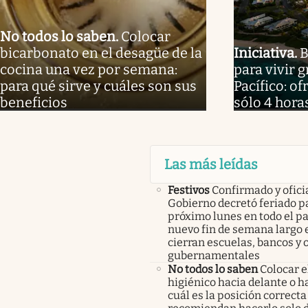
No todos lo saben
.
Colocar
bicarbonato en el desagüe de la
Iniciativa
.
B
cocina una vez por semana:
para vivir g
para qué sirve y cuáles son sus
Pacífico: o
beneficios
sólo 4 hora
Las más leídas
Festivos
Confirmado y oficia
Gobierno decretó feriado pa
próximo lunes en todo el pa
nuevo fin de semana largo 
cierran escuelas, bancos y 
gubernamentales
No todos lo saben
Colocar e
higiénico hacia delante o ha
cuál es la posición correcta