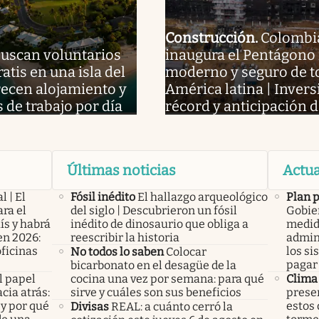
Construcción
.
Colombi
uscan voluntarios
inaugura el Pentágono
ratis en una isla del
moderno y seguro de t
frecen alojamiento y
América latina | Invers
s de trabajo por día
récord y anticipación d
Últimas noticias
Actua
l | El
Fósil inédito
El hallazgo arqueológico
Plan 
ra el
del siglo | Descubrieron un fósil
Gobier
ís y habrá
inédito de dinosaurio que obliga a
medid
en 2026:
reescribir la historia
admini
oficinas
los si
No todos lo saben
Colocar
pagar 
bicarbonato en el desagüe de la
l papel
cocina una vez por semana: para qué
Clima
cia atrás:
sirve y cuáles son sus beneficios
presen
 y por qué
estos 
Divisas
REAL: a cuánto cerró la