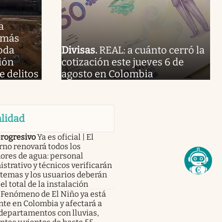
a
 más
oda
Divisas
.
REAL: a cuánto cerró la
ión
cotización este jueves 6 de
e delitos
agosto en Colombia
lidad
progresivo
Ya es oficial | El
no renovará todos los
ores de agua: personal
strativo y técnicos verificarán
stemas y los usuarios deberán
el total de la instalación
Fenómeno de El Niño ya está
te en Colombia y afectará a
departamentos con lluvias,