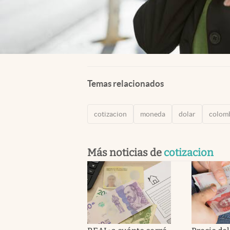
Temas relacionados
cotizacion
moneda
dolar
colom
Más noticias de
cotizacion