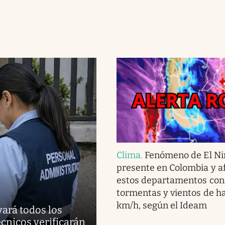
Clima
.
Fenómeno de El Ni
presente en Colombia y af
estos departamentos con 
tormentas y vientos de h
km/h, según el Ideam
vará todos los
cnicos verificarán