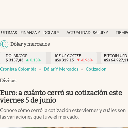
Finanzas y economía
ÚLTIMAS
FINANZA Y
DÓLAR Y
ACTUALIDAD
SALUD Y
TIEMP
Salud y nutrición
NOTICIAS
ECONOMÍA
MERCADOS
NUTRICIÓN
LIBRE
Argentina
Dólar y mercados
Vida espiritual
España
Actualidad
DÓLAR/COP
ICE US COFFEE
BITCOIN USD
$
3157,43
0.13
%
u$s
319,15
-0.96
%
u$s
México
64.927,1
Tiempo libre
Cronista Colombia
Dólar Y Mercados
Cotizacion
USA
Dólar y mercados
Colombia
Divisas
Uruguay
Curiosidades
Euro: a cuánto cerró su cotización este
viernes 5 de junio
Colombia
Conoce cómo cerró la cotización este viernes y cuáles son
las variaciones que tuve el mercado.